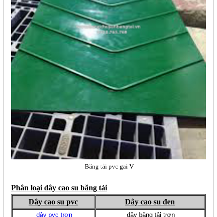
Băng tải pvc gai V
Phân loại dây cao su băng tải
Dây cao su pvc
Dây cao su đen
dây pvc trơn
dây băng tải trơn