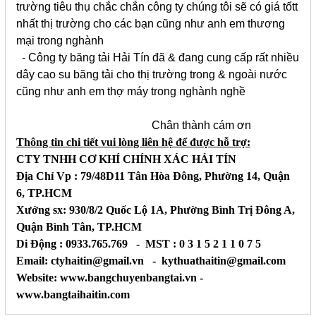
trường tiêu thụ chắc chắn công ty chúng tôi sẽ có giá tốtt
nhất thị trường cho các bạn cũng như anh em thương
mại trong nghành
- Công ty băng tải Hải Tín đã & đang cung cấp rất nhiều
dây cao su băng tải cho thị trường trong & ngoài nước
cũng như anh em thợ máy trong nghành nghề
Chân thành cám ơn
Thông tin chi tiết vui lòng liên hệ để được hỗ trợ:
CTY TNHH CƠ KHÍ CHÍNH XÁC HẢI TÍN
Địa Chỉ Vp : 79/48D11 Tân Hòa Đông, Phường 14, Quận
6, TP.HCM
Xưởng sx: 930/8/2 Quốc Lộ 1A, Phường Bình Trị Đông A,
Quận Bình Tân, TP.HCM
Di Động : 0933.765.769 - MST : 0 3 1 5 2 1 1 0 7 5
Email: ctyhaitin@gmail.vn - kythuathaitin@gmail.com
Website: www.bangchuyenbangtai.vn -
www.bangtaihaitin.com