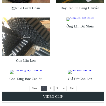
Rulo Giảm Chấn
Dây Cao Su Băng Chuyền
Ống Lăn Bít Nhựa
Con Lăn Lớn
Con Tang Bọc Cao Su
Giá Đỡ Con Lăn
First
1
2
3
4
End
VIDEO CLIP