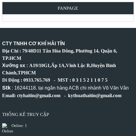
FANPAGE
CTY TNHH CƠ KHÍ HẢI TÍN
Địa Chỉ : 79/48D11 Tân Hòa Đông, Phường 14, Quận 6,
TP.HCM
Xưỡng sx :
A19/10G1,Ấp 1A,Vĩnh Lộc B,Huyện Bình
Chánh,TPHCM
Di Động : 0933.765.769 - MST : 0 3 1 5 2 1 1 0 7 5
Stk
: 16244118. tại ngân hàng ACB chi nhánh Võ Văn Vân
Email: ctyhaitin@gmail.com - kythuathaitin@gmail.com
THỐNG KÊ TRUY CẬP
Online:
1