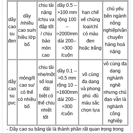
chịu tải
dầy 0.5 --
chủ yếu
nặng
>100 mm
hạn chế
dầy
bên ngành
dây
/chịu va
rộng 100
vế chủng
/nhiều
nông
cao
đập tốt
--
loại/chỉ
cao su/n
nghiệp/vận
su
/ chịu
>2000mm
có màu
hiều lớp
chuyển
đen
bào
dài 200--
đen
bố
hàng hoá
mòn
>300
hoặc trắng
nặng
cao
/cuộn
vô cùng đa
chịu tải
dầy 0.1 --
dạng
nhẹ/một
vô cùng
mỏng/ít
>0.5 mm
nghành
dây
số loại
đa dạng
cao su/
rộng 10 --
nghề
cao
đặt
và phong
có thể
>1600mm
nhưng chủ
su
biệt có
phú -đủ
có nhiều
dài 200--
đạo vẫn là
pvc
thể chịu
máu sắc
bố
>300
nghành
nhiệt
chọn lựa
/cuộn
công
tốt
nghiệp
- Dây cao su băng tải là thành phần rất quan trọng trong