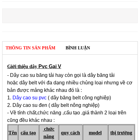
THÔNG TIN SẢN PHẨM
BÌNH LUẬN
Giới thiệu d
ây
Pvc Gai V
- Dây cao su băng tải hay còn gọi là dây băng tải
hoặc dây belt với đa dạng nhiều chủng loại nhưng về cơ
bản được mảng khác nhau đó là :
1.
Dây cao su pvc
( dây băng belt công nghiệp)
2. Dây cao su đen ( dây belt nông nghiệp)
- Về tính chất,chức năng ,cấu tạo ,giá thành 2 loại trên
cũng đều khác nhau :
chức
Tên
cấu tạo
quy cách
model
thị trường
năng