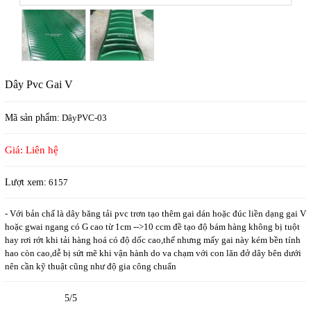
Dây Pvc Gai V
Mã sản phẩm:
DâyPVC-03
Giá: Liên hệ
Lượt xem:
6157
- Với bản chấ là dây băng tải pvc trơn tạo thêm gai dán hoặc đúc liền dạng gai V
hoặc gwai ngang có G cao từ 1cm -->10 ccm đề tạo độ bám hàng không bị tuột
hay rơi rớt khi tải hàng hoá có độ dốc cao,thế nhưng mấy gai này kém bền tính
hao còn cao,dễ bị sứt mẽ khi vận hành do va chạm với con lăn đở dây bên dưới
nên cần kỹ thuật cũng như độ gia công chuẩn
5/5