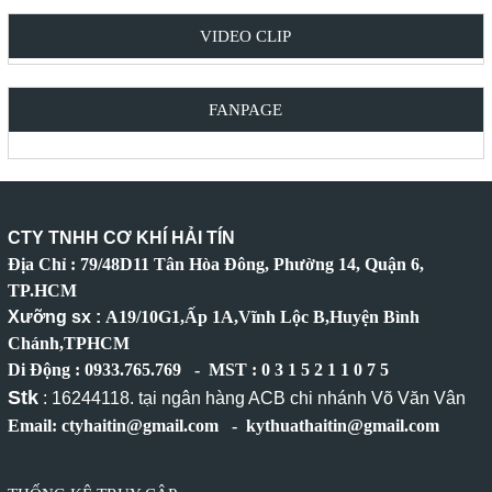
VIDEO CLIP
FANPAGE
CTY TNHH CƠ KHÍ HẢI TÍN
Địa Chỉ : 79/48D11 Tân Hòa Đông, Phường 14, Quận 6,
TP.HCM
Xưỡng sx :
A19/10G1,Ấp 1A,Vĩnh Lộc B,Huyện Bình
Chánh,TPHCM
Di Động : 0933.765.769 - MST : 0 3 1 5 2 1 1 0 7 5
Stk
: 16244118. tại ngân hàng ACB chi nhánh Võ Văn Vân
Email: ctyhaitin@gmail.com - kythuathaitin@gmail.com