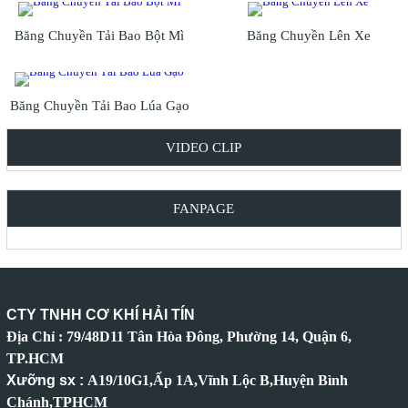
Băng Chuyền Tải Bao Bột Mì
Băng Chuyền Lên Xe
Băng Chuyền Tải Bao Lúa Gạo
VIDEO CLIP
FANPAGE
CTY TNHH CƠ KHÍ HẢI TÍN
Địa Chỉ : 79/48D11 Tân Hòa Đông, Phường 14, Quận 6,
TP.HCM
Xưỡng sx :
A19/10G1,Ấp 1A,Vĩnh Lộc B,Huyện Bình
Chánh,TPHCM