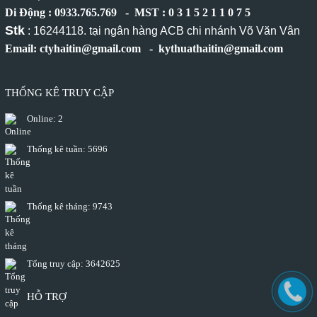
Di Động : 0933.765.769 - MST : 0 3 1 5 2 1 1 0 7 5
Stk
: 16244118. tại ngân hàng ACB chi nhánh Võ Văn Vân
Email: ctyhaitin@gmail.com - kythuathaitin@gmail.com
THỐNG KÊ TRUY CẬP
Online:
2
Thống kê tuần:
5696
Thống kê tháng:
9743
Tổng truy cập:
3642625
HỖ TRỢ