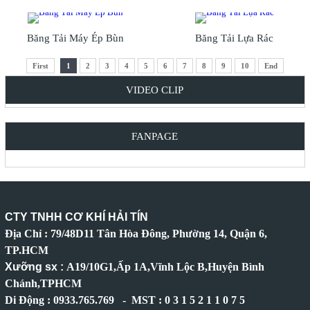
Băng Tải Máy Ép Bùn
Băng Tải Lựa Rác
First
1
2
3
4
5
6
7
8
9
10
End
VIDEO CLIP
FANPAGE
CTY TNHH CƠ KHÍ HẢI TÍN
Địa Chỉ : 79/48D11 Tân Hòa Đông, Phường 14, Quận 6,
TP.HCM
Xưỡng sx :
A19/10G1,Ấp 1A,Vĩnh Lộc B,Huyện Bình
Chánh,TPHCM
Di Động : 0933.765.769 - MST : 0 3 1 5 2 1 1 0 7 5