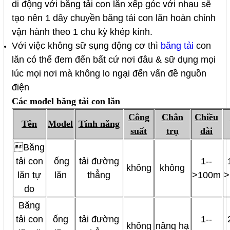
di động với băng tải con lăn xếp góc với nhau sẽ
tạo nên 1 dây chuyền băng tải con lăn hoàn chỉnh
vận hành theo 1 chu kỳ khép kính.
Với việc không sữ sụng động cơ thì
băng tải
con
lăn có thể đem đến bất cứ nơi đâu & sữ dụng mọi
lúc mọi nơi mà không lo ngại đến vấn đề nguồn
điện
Các model băng tải con lăn
Công
Chân
Chiều
Tên
Model
Tính năng
suất
trụ
dài
Băng
tải con
ống
tải đường
1--
không
không
lăn tự
lăn
thẳng
>100m
>
do
Băng
tải con
ống
tải đường
1--
không
nâng hạ