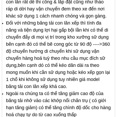
con lăn rất dể thi công & lắp đặt cũng như tháo
ráp di dời hay vận chuyển đem theo xe đến nơi
khác sữ dụng 1 cách nhanh chóng và gọn gàng.
Đối với những băng tải con lăn xếp thì tính đa
năng và tiện dụng lợi hại gấp bội lần khi có thể di
chuyển đẩy di mọi vị trí trong kho xưỡng sữ dụng
bên cạnh đó có thể bẽ cong góc từ 90 độ ---->360
độ chuyển hướng di chuyển khi sữ dụng vận
chuyển hàng hoá tuỳ theo nhu cầu mục đích sữ
dụng,bên cạnh dó có thể kéo dãn dài ra theo
mong muốn khi cần sữ dụng hoặc kéo xếp gọn lại
1 chổ khi không sữ dụng tuy nhiên giá model
băng tải con lăn xếp khá cao.
Ngoài ra chúng ta có thể tăng giảm cao độ của
băng tải nhở vào các khớp nối chân trụ ( có giới
hạn tăng giảm) có thể tăng chình độ dốc cho hàng
hoá chạy tự do từ cao xuống thấp