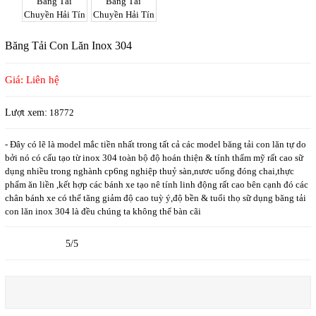
Băng Tải Con Lăn Inox 304
Giá: Liên hệ
Lượt xem:
18772
- Đây có lẽ là model mắc tiền nhất trong tất cả các model băng tải con lăn tự do
bởi nó có cấu tạo từ inox 304 toàn bộ độ hoán thiện & tính thẩm mỹ rất cao sữ
dụng nhiều trong nghành cp6ng nghiệp thuỷ sàn,nươc uống đóng chai,thực
phẩm ăn liền ,kết hợp các bánh xe tạo nê tính linh động rất cao bên cạnh đó các
chân bánh xe có thể tăng giảm độ cao tuỳ ý,độ bền & tuổi thọ sữ dụng băng tải
con lăn inox 304 là đều chúng ta không thể bàn cãi
5/5