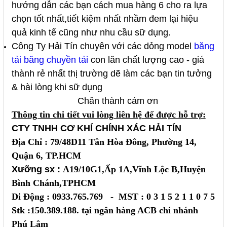
hướng dẫn các bạn cách mua hàng 6 cho ra lựa
chọn tốt nhất,tiết kiệm nhất nhầm đem lại hiệu
quả kinh tế cũng như nhu cầu sữ dụng.
Công Ty Hải Tín
chuyên với các dỏng model
băng
tải băng chuyền tả
i
con lăn chất lượng cao - giá
thành rẻ nhất thị trường dẽ làm các bạn tin tưởng
& hài lòng khi sữ dụng
Chân thành cám ơn
Thông tin chi tiết vui lòng liên hệ để được hỗ trợ:
CTY TNHH CƠ KHÍ CHÍNH XÁC HẢI TÍN
Địa Chỉ : 79/48D11 Tân Hòa Đông, Phường 14,
Quận 6, TP.HCM
Xưỡng sx :
A19/10G1,Ấp 1A,Vĩnh Lộc B,Huyện
Bình Chánh,TPHCM
Di Động : 0933.765.769 - MST : 0 3 1 5 2 1 1 0 7 5
Stk :150.389.188. tại ngân hàng ACB chi nhánh
Phú Lâm