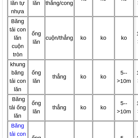
lăn tự
lăn
thẳng/cong
nhựa
Băng
tải con
ống
lăn
cuộn/thẳng
ko
ko
ko
lăn
cuộn
tròn
khung
băng
ống
5--
thẳng
ko
ko
tải con
lăn
>10m
lăn
Băng
ống
5--
tải ống
thẳng
ko
ko
lăn
>10m
lăn
Băng
tải con