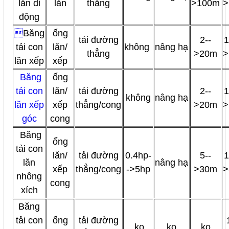
lăn di
lăn
thẳng
>100m
>
động

Băng
ống
tải đường
2--
1
tải con
lăn/
không
nâng hạ
thẳng
>20m
>
lăn xếp
xếp
Băng
ống
tải con
lăn/
tải đường
2--
1
không
nâng hạ
lăn xếp
xếp
thẳng/cong
>20m
>
góc
cong
Băng
ống
tải con
lăn/
tải đường
0.4hp-
5--
1
lăn
nâng hạ
xếp
thẳng/cong
->5hp
>30m
>
nhông
cong
xích
Băng
tải con
ống
tải đường
ko
ko
ko