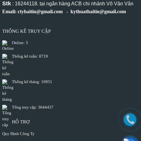
Stk
: 16244118. tại ngân hàng ACB chi nhánh Võ Văn Vân
Email: ctyhaitin@gmail.com - kythuathaitin@gmail.com
THỐNG KÊ TRUY CẬP
Online:
5
Thống kê tuần:
8719
Thống kê tháng:
10951
Tổng truy cập:
3644437
HỖ TRỢ
Quy Định Công Ty