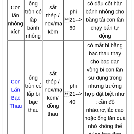
ống
có đầu cốt hàn
Con
sắt
tròn có
phi
bánh nhông cho
lăn
thép /
lắp
21-->
băng tải con lăn
nhông
inox/mạ
bánh
60
chạy bán tự
xích
kẽm
nhông
động
có mắt bi bằng
bạc thau thay
cho bạc đạn
vòng bi con lăn
sắt
ống
sữ dụng trong
Con
thép /
tròn có
phi
những trường
Lăn
inox/mạ
lắp bi
21-->
hợp đặt biệt như
Bạc
kẽm/
bạc
40
: cần độ
Thau
đồng
thau
nhào,rơ,lắc cao
thau
hoặc ống lăn quá
nhỏ không thể