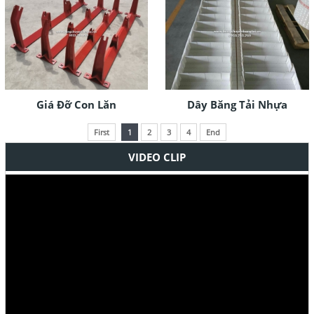
Giá Đỡ Con Lăn
Dây Băng Tải Nhựa
First
1
2
3
4
End
VIDEO CLIP