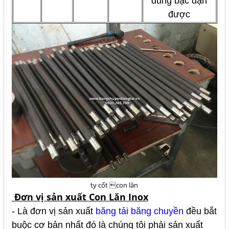
dùng bạc đạn
được
ty cốt con lăn
Đơn vị sản xuất
Con Lăn Inox
- Là đơn vị sản xuất
băng tải băng chuyền
đều bắt
buộc cơ bản nhất đó là chúng tôi phải sản xuất