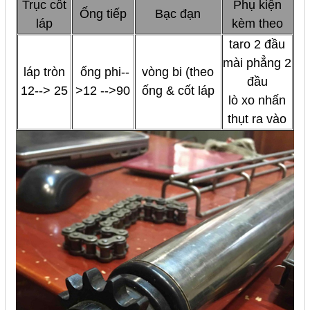
Trục cốt
Phụ kiện
Ống tiếp
Bạc đạn
láp
kèm theo
taro 2 đầu
mài phẳng 2
láp tròn
ống phi--
vòng bi (theo
đầu
12--> 25
>12 -->90
ống & cốt láp
lò xo nhấn
thụt ra vào