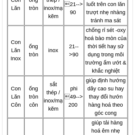
21-->
luốt trên con lăn
Lăn
tròn
inox/mạ
90
trượt nhẹ nhàng
kẽm
tránh ma sát
chống rỉ sét -oxy
hoá bào mòn của
Con
ống
21--
thời tiết hay sữ
Lăn
inox
tròn
>90
dụng trong môi
Inox
trường ẩm ướt &
khắc nghiệt
giúp định hướng
sắt
Con
ống
phi
dây cao su hay
thép /
Lăn
tròn
49-->
thay đổi hướn
inox/mạ
Côn
côn
200
hàng hoá theo
kẽm
góc cong
giúp tải hàng
hoá êm nhẹ