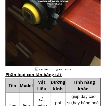
con lăn nhông xích inox
Phân loại con lăn băng tải
Vật
Đường
Tính năng
Tên
Model
Liệu
kính
khác
giúp dây cao
sắt
phi
su,hay hàng hoá
Con
ống
thép /