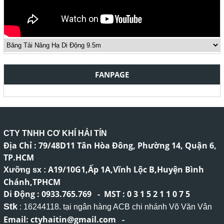
FANPAGE
CTY TNHH CƠ KHÍ HẢI TÍN
Địa Chỉ : 79/48D11 Tân Hòa Đông, Phường 14, Quận 6,
TP.HCM
A19/10G1,Ấp 1A,Vĩnh Lộc B,Huyện Bình
Xưỡng sx :
Chánh,TPHCM
Di Động : 0933.765.769 - MST : 0 3 1 5 2 1 1 0 7 5
Stk
: 16244118. tại ngân hàng ACB chi nhánh Võ Văn Vân
Email: ctyhaitin@gmail.com -