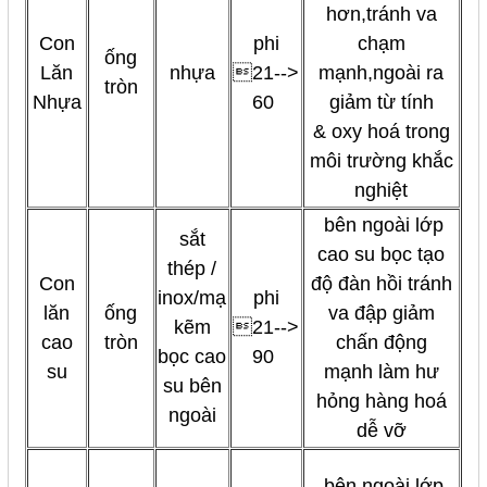
hơn,tránh va
Con
phi
chạm
ống
Lăn
nhựa
21-->
mạnh,ngoài ra
tròn
Nhựa
60
giảm từ tính
& oxy hoá trong
môi trường khắc
nghiệt
bên ngoài lớp
sắt
cao su bọc tạo
thép /
Con
độ đàn hồi tránh
inox/mạ
phi
lăn
ống
va đập giảm
kẽm
21-->
cao
tròn
chấn động
bọc cao
90
su
mạnh làm hư
su bên
hỏng hàng hoá
ngoài
dễ vỡ
bên ngoài lớp