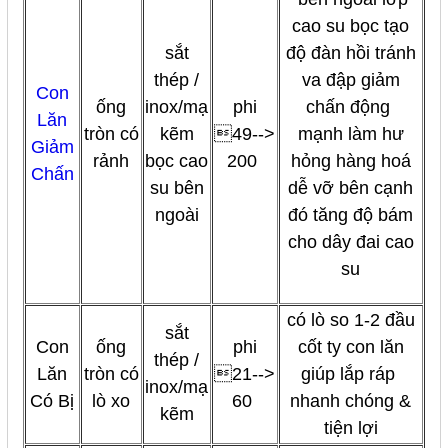
cao su bọc tạo
sắt
độ đàn hồi tránh
thép /
va đập giảm
Con
ống
inox/mạ
phi
chấn động
Lăn
tròn có
kẽm
49-->
mạnh làm hư
Giảm
rảnh
bọc cao
200
hỏng hàng hoá
Chấn
su bên
dễ vỡ bên cạnh
ngoài
đó tăng độ bám
cho dây đai cao
su
có lò so 1-2 đầu
sắt
Con
ống
phi
cốt ty con lăn
thép /
Lăn
tròn có
21-->
giúp lắp ráp
inox/mạ
Có Bị
lò xo
60
nhanh chóng &
kẽm
tiện lợi