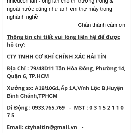
nhiềucon lăn - ống lăn cho thị trường trong &
ngoài nước cũng như anh em thợ máy trong
nghành nghề
Chân thành cám ơn
Thông tin chi tiết vui lòng liên hệ để được
hỗ trợ:
CTY TNHH CƠ KHÍ CHÍNH XÁC HẢI TÍN
Địa Chỉ : 79/48D11 Tân Hòa Đông, Phường 14,
Quận 6, TP.HCM
Xưởng sx:
A19/10G1,Ấp 1A,Vĩnh Lộc B,Huyện
Bình Chánh,TPHCM
Di Động : 0933.765.769 - MST : 0 3 1 5 2 1 1 0
7 5
Email: ctyhaitin@gmail.vn -