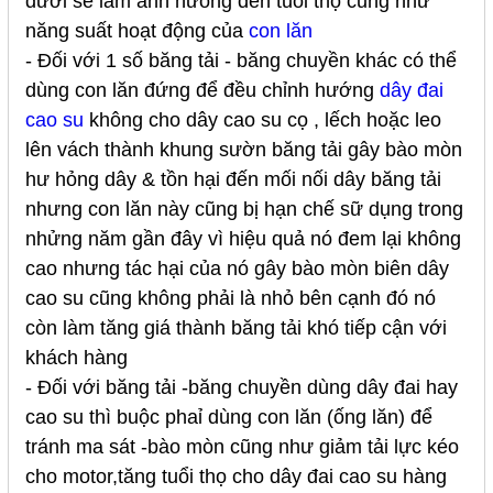
dưới sẽ làm ảnh hữong đến tuổi thọ cũng như
năng suất hoạt động của
con lăn
- Đối với 1 số băng tải - băng chuyền khác có thể
dùng con lăn đứng để đều chỉnh hướng
dây đai
cao su
không cho dây cao su cọ , lếch hoặc leo
lên vách thành khung sườn băng tải gây bào mòn
hư hỏng dây & tồn hại đến mối nối dây băng tải
nhưng con lăn này cũng bị hạn chế sữ dụng trong
nhửng năm gần đây vì hiệu quả nó đem lại không
cao nhưng tác hại của nó gây bào mòn biên dây
cao su cũng không phải là nhỏ bên cạnh đó nó
còn làm tăng giá thành băng tải khó tiếp cận với
khách hàng
- Đối với băng tải -băng chuyền dùng dây đai hay
cao su thì buộc phaỉ dùng con lăn (ống lăn) để
tránh ma sát -bào mòn cũng như giảm tải lực kéo
cho motor,tăng tuổi thọ cho dây đai cao su hàng