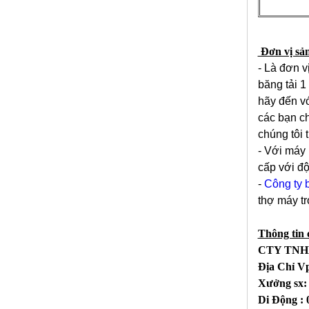
Đơn vị sả
- Là đơn v
băng tải 1
hãy đến vớ
các bạn ch
chúng tôi 
- Với máy 
cấp với độ
-
Công ty b
thợ m
Châ
Thông tin c
CTY TNH
Địa Chỉ V
Xưởng sx:
Di Động : 