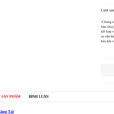
Lượt xe
-Chúng ta
bán chuyề
kết hợp v
su vận hà
kéo khi 
N SẢN PHẨM
BÌNH LUẬN
ăng Tải