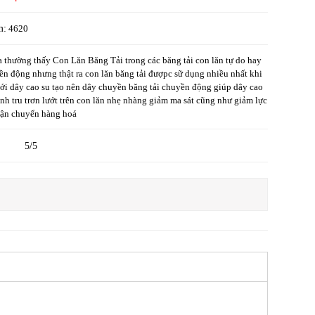
m:
4620
 thường thấy Con Lăn Băng Tải trong các băng tải con lăn tự do hay
n động nhưng thật ra con lăn băng tải đượpc sữ dụng nhiều nhất khi
ới dây cao su tạo nên dây chuyền băng tải chuyền động giúp dây cao
nh tru trơn lướt trên con lăn nhẹ nhàng giảm ma sát cũng như giảm lực
vận chuyển hàng hoá
5/5