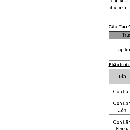
cũng khác
phù hợp
Cấu Tạo C
Trụ
láp tr
Phân loại 
Tên
Con Lă
Con Lă
Côn
Con Lă
Nhựa