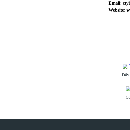
Email: ct
Website: 
Dây
Co