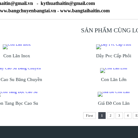
yhaitin@gmail.vn - kythuathaitin@gmail.com
www.bangchuyenbangtai.vn - www.bangtaihaitin.com
SẢN PHẨM CÙNG L
Con Lăn Inox
Dây Pvc Cấp Phôi
 Cao Su Băng Chuyền
Con Lăn Lớn
n Tang Bọc Cao Su
Giá Đỡ Con Lăn
First
1
2
3
4
E