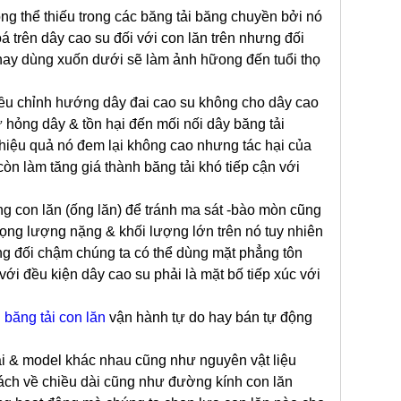
hông thể thiếu trong các băng tải băng chuyền
bởi nó
á trên dây cao su đối với con lăn trên nhưng đối
g hay dùng xuốn dưới sẽ làm ảnh hữong đến tuổi thọ
ều chỉnh hướng dây đai cao su không cho dây cao
 hỏng dây & tồn hại đến mối nối dây băng tải
hiệu quả nó đem lại không cao nhưng tác hại của
n làm tăng giá thành băng tải khó tiếp cận với
ng con lăn (ống lăn) để tránh ma sát -bào mòn cũng
trọng lượng nặng & khối lượng lớn trên nó tuy nhiên
ng đối chậm chúng ta có thể dùng mặt phẳng tôn
với đều kiện dây cao su phải là mặt bố tiếp xúc với
i
băng tải con lăn
vận hành tự do hay bán tự động
ại & model khác nhau cũng như nguyên vật liệu
cách về chiều dài cũng như đường kính con lăn