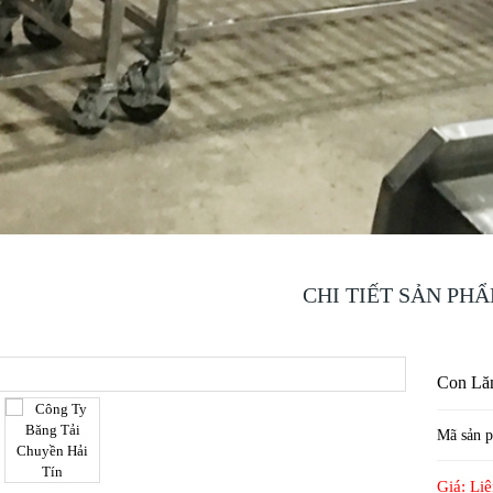
CHI TIẾT SẢN PH
Con Lă
Mã sản 
Giá: Li