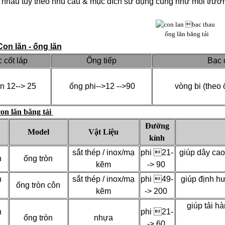
 nhau tuỳ theo nhu cầu & mục đích sữ dụng cũng như môi trườn
ống lăn băng tải
on lăn - ống lăn
c cốt láp
Ống tiếp
Bạc 
òn 12--> 25
ống phi-->12 -->90
vòng bi (theo 
con lăn băng tải
Đường
Model
Vật Liệu
kính
sắt thép / inox/mạ
phi 21-
giúp dây cao 
n
ống tròn
kẽm
-> 90
n
sắt thép / inox/mạ
phi 49-
giúp định h
ống tròn côn
kẽm
-> 200
giúp tải h
n
phi 21-
ống tròn
nhựa
-> 60