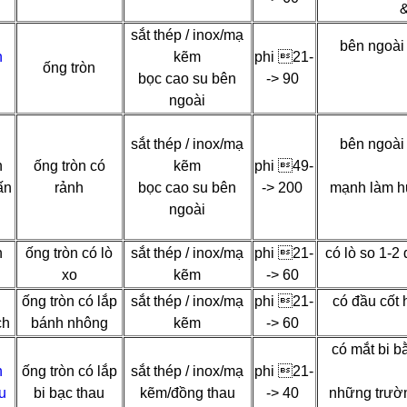
&
sắt thép / inox/mạ
bên ngoài 
n
kẽm
phi 21-
ống tròn
bọc cao su bên
-> 90
ngoài
sắt thép / inox/mạ
bên ngoài 
n
ống tròn có
kẽm
phi 49-
ấn
rảnh
bọc cao su bên
-> 200
mạnh làm h
ngoài
n
ống tròn có lò
sắt thép / inox/mạ
phi 21-
có lò so 1-2
xo
kẽm
-> 60
n
ống tròn có lắp
sắt thép / inox/mạ
phi 21-
có đầu cốt 
ch
bánh nhông
kẽm
-> 60
có mắt bi b
n
ống tròn có lắp
sắt thép / inox/mạ
phi 21-
u
bi bạc thau
kẽm/đồng thau
-> 40
những trườn