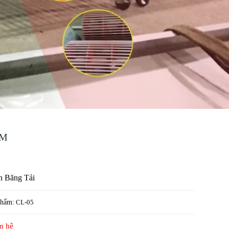
ẨM
n Băng Tải
phẩm:
CL-05
ên hệ