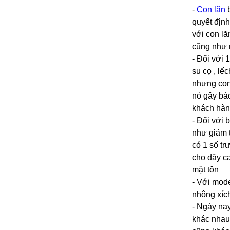
-
Con lăn
quyết định
với con lă
cũng như 
- Đối với 
su cọ , lế
nhưng con
nó gây bào
khách hà
- Đối với 
như giảm t
có 1 số tr
cho dây ca
mặt tôn
- Với mode
nhông xíc
- Ngày nay
khác nhau 