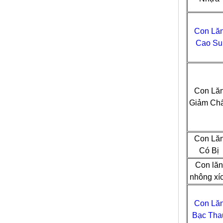
Con Lă
Cao Su
Con Lă
Giảm Ch
Con Lă
Có Bị
Con lă
nhông xí
Con Lă
Bạc Tha