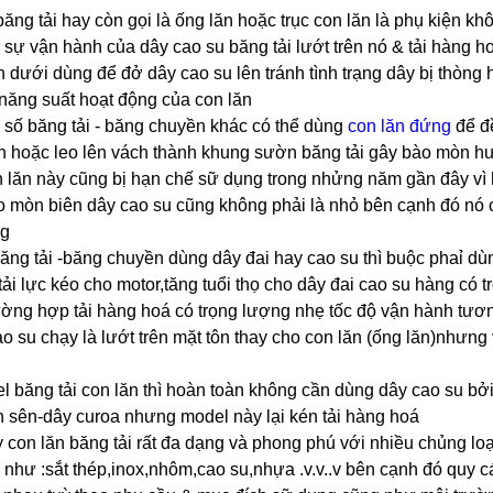
băng tải hay còn gọi là ống lăn hoặc trục con lăn là phụ kiện k
 sự vận hành của dây cao su băng tải lướt trên nó & tải hàng ho
n dưới dùng để đở dây cao su lên tránh tình trạng dây bị thòn
năng suất hoạt động của con lăn
1 số băng tải - băng chuyền khác có thể dùng
con lăn
đứng
để đ
ch hoặc leo lên vách thành khung sườn băng tải gây bào mòn hư
 lăn này cũng bị hạn chế sữ dụng trong nhửng năm gần đây vì 
 mòn biên dây cao su cũng không phải là nhỏ bên cạnh đó nó cò
ng
băng tải -băng chuyền dùng dây đai hay cao su thì buộc phaỉ dù
ải lực kéo cho motor,tăng tuổi thọ cho dây đai cao su hàng có 
ường hợp tải hàng hoá có trọng lượng nhẹ tốc độ vận hành tươ
o su chạy là lướt trên mặt tôn thay cho con lăn (ống lăn)nhưng 
l băng tải con lăn thì hoàn toàn không cần dùng dây cao su bở
h sên-dây curoa nhưng model này lại kén tải hàng hoá
 con lăn băng tải rất đa dạng và phong phú với nhiều chủng lo
như :sắt thép,inox,nhôm,cao su,nhựa .v.v..v bên cạnh đó quy 