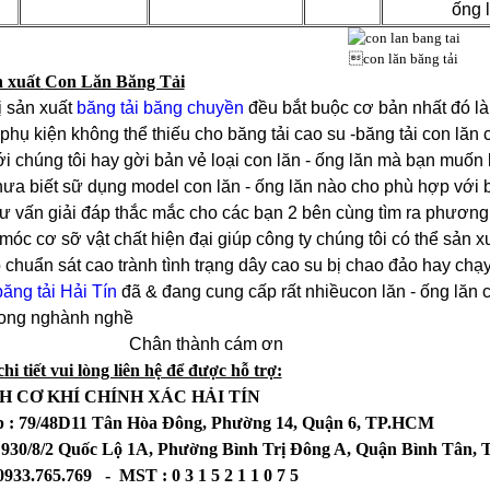
ống 
con lăn băng tải
n xuất
Con Lăn Băng Tải
ị sản xuất
băng tải băng chuyền
đều bắt buộc cơ bản nhất đó là
 phụ kiện không thể thiếu cho băng tải cao su -băng tải con lăn
i chúng tôi hay gời bản vẻ loại con lăn - ống lăn mà bạn muốn
ưa biết sữ dụng model con lăn - ống lăn nào cho phù hợp với 
tư vấn giải đáp thắc mắc cho các bạn 2 bên cùng tìm ra phương 
móc cơ sỡ vật chất hiện đại giúp công ty chúng tôi có thể sản x
 chuẩn sát cao trành tình trạng dây cao su bị chao đảo hay chạ
ăng tải Hải Tín
đã & đang cung cấp rất nhiềucon lăn - ống lăn
áy trong nghành nghề
n thành cám ơn
hi tiết vui lòng liên hệ để được hỗ trợ:
H CƠ KHÍ CHÍNH XÁC HẢI TÍN
p : 79/48D11 Tân Hòa Đông, Phường 14, Quận 6, TP.HCM
 930/8/2 Quốc Lộ 1A, Phường Bình Trị Đông A, Quận Bình Tân
0933.765.769 - MST : 0 3 1 5 2 1 1 0 7 5