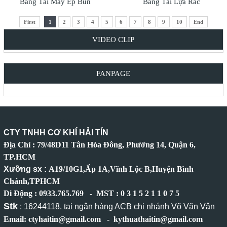
Băng Tải Máy Ép Bùn
Băng Tải Lựa Rác
First
1
2
3
4
5
6
7
8
9
10
End
VIDEO CLIP
FANPAGE
CTY TNHH CƠ KHÍ HẢI TÍN
Địa Chỉ : 79/48D11 Tân Hòa Đông, Phường 14, Quận 6,
TP.HCM
Xưỡng sx :
A19/10G1,Ấp 1A,Vĩnh Lộc B,Huyện Bình
Chánh,TPHCM
Di Động : 0933.765.769 - MST : 0 3 1 5 2 1 1 0 7 5
Stk
: 16244118. tại ngân hàng ACB chi nhánh Võ Văn Vân
Email: ctyhaitin@gmail.com - kythuathaitin@gmail.com