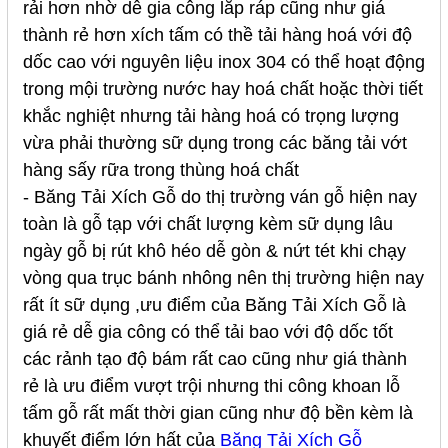
rải hơn nhờ dễ gia công lắp ráp cũng như giá
thành rẻ hơn xích tấm có thề tải hàng hoá với độ
dốc cao với nguyên liệu inox 304 có thể hoạt động
trong mội trường nước hay hoá chất hoặc thời tiết
khắc nghiệt nhưng tải hàng hoá có trọng lượng
vừa phải thường sữ dụng trong các băng tải vớt
hàng sấy rữa trong thùng hoá chất
-
Băng Tải Xích Gỗ do thị trường ván gỗ hiện nay
toàn là gỗ tạp với chất lượng kèm sữ dụng lâu
ngày gỗ bị rút khô héo dễ gòn & nứt tét khi chạy
vòng qua trục bánh nhông nên thị trường hiện nay
rất ít sữ dụng ,ưu điểm của Băng Tải Xích Gỗ là
giá rẻ dễ gia công có thể tải bao với độ dốc tốt
các rảnh tạo độ bám rất cao cũng như giá thành
rẻ là ưu điểm vượt trội nhưng thi công khoan lỗ
tấm gỗ rất mất thời gian cũng như độ bền kèm là
khuyết điểm lớn hất của
Băng Tải Xích Gỗ