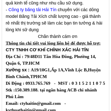
quả kinh tế cũng như nhu cầu sữ dụng.
-
Công ty băng tải Hải Tín
chuyên với các dỏng
model
Băng Tải Xích
chất lượng cao - giá thành
rẻ nhất thị trường sẽ làm các bạn tin tưởng & hài
lòng khi sữ dụng
Chân thành cám ơn
Thông tin chi tiết vui lòng liên hệ để được hỗ trợ:
CTY TNHH CƠ KHÍ CHÍNH XÁC HẢI TÍN
Địa Chỉ : 79/48D11 Tân Hòa Đông, Phường 14,
Quận 6, TP.HCM
Xưỡng sx :
A19/10G1,Ấp 1A,Vĩnh Lộc B,Huyện
Bình Chánh,TPHCM
Di Động : 0933.765.769 - MST : 0 3 1 5 2 1 1 0 7 5
Stk :150.389.188. tại ngân hàng ACB chi nhánh
Phú Lâm
Email: ctyhaitin@gmail.com -
kythuathaitin@gmail.com