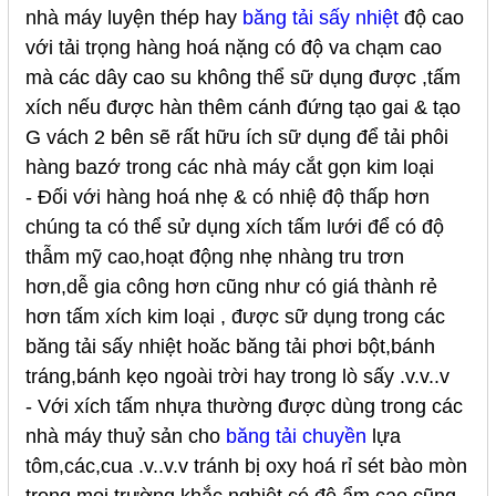
nhà máy luyện thép hay
băng tải sấy nhiệt
độ cao
với tải trọng hàng hoá nặng có độ va chạm cao
mà các dây cao su không thể sữ dụng được ,tấm
xích nếu được hàn thêm cánh đứng tạo gai & tạo
G vách 2 bên sẽ rất hữu ích sữ dụng để tải phôi
hàng bazớ trong các nhà máy cắt gọn kim loại
- Đối với hàng hoá nhẹ & có nhiệ độ thấp hơn
chúng ta có thể sử dụng xích tấm lưới để có độ
thẫm mỹ cao,hoạt động nhẹ nhàng tru trơn
hơn,dễ gia công hơn cũng như có giá thành rẻ
hơn tấm xích kim loại , được sữ dụng trong các
băng tải sấy nhiệt hoăc băng tải phơi bột,bánh
tráng,bánh kẹo ngoài trời hay trong lò sấy .v.v..v
- Với xích tấm nhựa thường được dùng trong các
nhà máy thuỷ sản cho
băng tải chuyền
lựa
tôm,các,cua .v..v.v tránh bị oxy hoá rỉ sét bào mòn