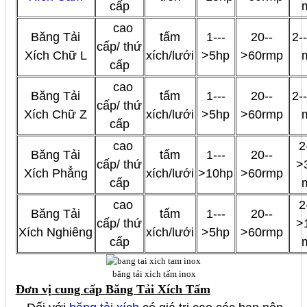
cấp
cao
Băng Tải
tấm
1---
20--
2-
cấp/ thứ
Xích Chữ L
xích/lưới
>5hp
>60rmp
cấp
cao
Băng Tải
tấm
1---
20--
2-
cấp/ thứ
Xích Chữ Z
xích/lưới
>5hp
>60rmp
cấp
cao
2
Băng Tải
tấm
1---
20--
cấp/ thứ
>
Xích Phẳng
xích/lưới
>10hp
>60rmp
cấp
cao
2
Băng Tải
tấm
1---
20--
cấp/ thứ
>
Xích Nghiêng
xích/lưới
>5hp
>60rmp
cấp
băng tải xích tấm inox
Đơn vị cung cấp
Băng Tải Xích Tấm