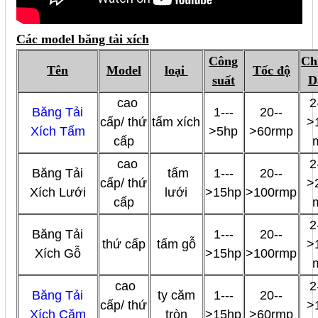
Các model băng tải xích
Công
Ch
Tên
Model
loại
Tốc độ
suất
D
cao
2
Băng Tải
1---
20--
cấp/ thứ
tấm xích
>
Xích Tấm
>5hp
>60rmp
cấp
cao
2
Băng Tải
tấm
1---
20--
cấp/ thứ
>
Xích Lưới
lưới
>15hp
>100rmp
cấp
2
Băng Tải
1---
20--
thứ cấp
tấm gỗ
>
Xích Gỗ
>15hp
>100rmp
cao
2
Băng Tải
ty căm
1---
20--
cấp/ thứ
>
Xích Căm
tròn
>15hp
>60rmp