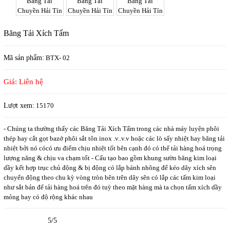
Băng Tải Xích Tấm
Mã sản phẩm:
BTX- 02
Giá: Liên hệ
Lượt xem:
15170
- Chúng ta thường thấy các Băng Tải Xích Tấm trong các nhà máy luyện phôi
thép hay cắt gọt bazớ phôi sắt tôn inox .v..v.v hoặc các lò sấy nhiệt hay băng tải
nhiệt bởi nó cócó ưu điểm chịu nhiệt tốt bên cạnh đó có thể tải hàng hoá trọng
lượng năng & chịu va chạm tốt - Cấu tạo bao gồm khung sườn băng kim loại
dầy kết hợp trục chủ động & bị động có lắp bánh nhông để kéo dây xích sên
chuyển động theo chu kỳ vòng tròn bên trên dây sên có lắp các tấm kim loại
như sắt bản để tải hàng hoá trên đó tuỳ theo mặt hàng mà ta chọn tấm xích dầy
mỏng hay có độ rộng khác nhau
5/5