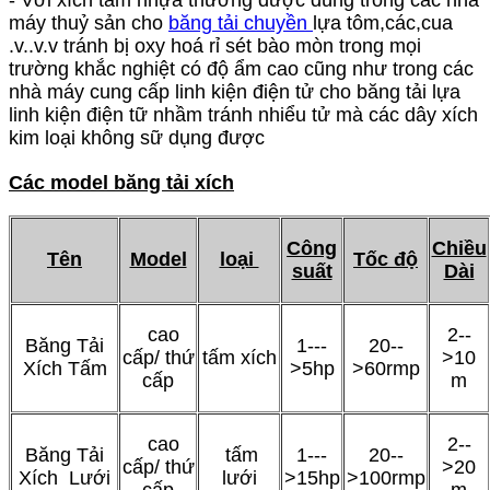
- Với xích tấm nhựa thường được dùng trong các nhà
máy thuỷ sản cho
băng tải chuyền
lựa tôm,các,cua
.v..v.v tránh bị oxy hoá rỉ sét bào mòn trong mọi
trường khắc nghiệt có độ ẩm cao cũng như trong các
nhà máy cung cấp linh kiện điện tử cho băng tải lựa
linh kiện điện tữ nhầm tránh nhiểu tử mà các dây xích
kim loại không sữ dụng được
Các model băng tải xích
Công
Chiều
Tên
Model
loại
Tốc độ
suất
Dài
cao
2--
Băng Tải
1---
20--
cấp/ thứ
tấm xích
>10
Xích Tấm
>5hp
>60rmp
cấp
m
cao
2--
Băng Tải
tấm
1---
20--
cấp/ thứ
>20
Xích Lưới
lưới
>15hp
>100rmp
cấp
m