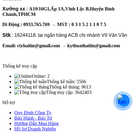
Xưỡng sx :
A19/10G1,Ấp 1A,Vĩnh Lộc B,Huyện Bình
Chánh,TPHCM
Di Động : 0933.765.769 - MST : 0 3 1 5 2 1 1 0 7 5
Stk
: 16244118. tại ngân hàng ACB chi nhánh Võ Văn Vân
Email: ctyhaitin@gmail.com - kythuathaitin@gmail.com
Thống kê truy cập
Online:
2
Thống kê tuần:
5566
Thống kê tháng:
9613
Tổng truy cập:
3642403
Hỗ trợ
Quy Định Công Ty
Bảo Hành - Bảo Trì
Hướng Dẫn Mua Hàng
Hồ Sơ Doanh Nghiệp