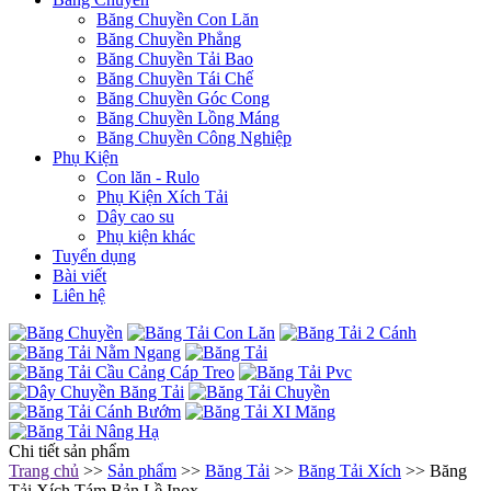
Băng Chuyền Con Lăn
Băng Chuyền Phẳng
Băng Chuyền Tải Bao
Băng Chuyền Tái Chế
Băng Chuyền Góc Cong
Băng Chuyền Lồng Máng
Băng Chuyền Công Nghiệp
Phụ Kiện
Con lăn - Rulo
Phụ Kiện Xích Tải
Dây cao su
Phụ kiện khác
Tuyển dụng
Bài viết
Liên hệ
Chi tiết sản phẩm
Trang chủ
>>
Sản phẩm
>>
Băng Tải
>>
Băng Tải Xích
>> Băng
Tải Xích Tám Bản Lề Inox