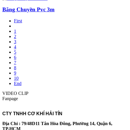
Băng Chuyền Pvc 3m
First
1
2
3
4
5
6
7
8
9
10
End
VIDEO CLIP
Fanpage
CTY TNHH CƠ KHÍ HẢI TÍN
Địa Chỉ : 79/48D11 Tân Hòa Đông, Phường 14, Quận 6,
TP.HCM