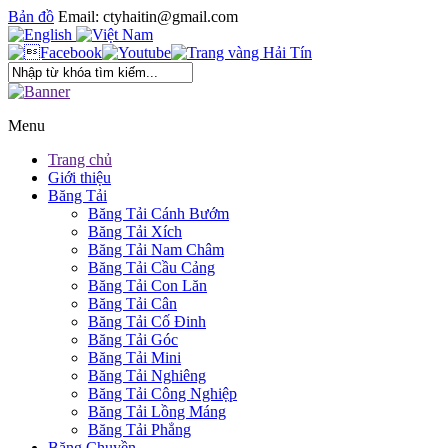
Bản đồ
Email: ctyhaitin@gmail.com
Menu
Trang chủ
Giới thiệu
Băng Tải
Băng Tải Cánh Bướm
Băng Tải Xích
Băng Tải Nam Châm
Băng Tải Cầu Cảng
Băng Tải Con Lăn
Băng Tải Cân
Băng Tải Cố Đinh
Băng Tải Góc
Băng Tải Mini
Băng Tải Nghiêng
Băng Tải Công Nghiệp
Băng Tải Lồng Máng
Băng Tải Phẳng
Băng Chuyền