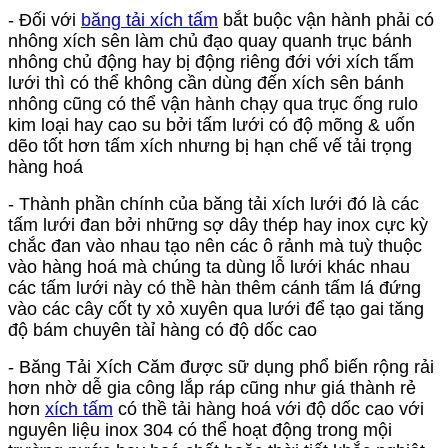
- Đối với
băng tải xích tấm
bắt buộc vận hành phải có
nhông xích sên làm chủ đạo quay quanh trục bánh
nhông chủ động hay bị động riêng đới với xích tấm
lưới thì có thể không cần dùng đến xích sên bánh
nhông cũng có thể vận hành chạy qua trục ống rulo
kim loại hay cao su bởi tấm lưới có độ mõng & uốn
dẽo tốt hơn tấm xích nhưng bị hạn chế vế tải trọng
hàng hoá
- Thành phần chính của băng tải xích lưới đó là các
tấm lưới đan bởi những sợ dây thép hay inox cực kỳ
chắc đan vào nhau tạo nên các ô rảnh mà tuỳ thuộc
vào hàng hoá mà chúng ta dùng lỗ lưới khác nhau
các tấm lưới này có thề hàn thêm cánh tấm lá đứng
vào các cây cốt ty xỏ xuyên qua lưới để tạo gai tăng
độ bám chuyên tàỉ hàng có độ dốc cao
-
Băng Tải Xích Căm được sữ dụng phổ biến rộng rải
hơn nhờ dễ gia công lắp ráp cũng như giá thành rẻ
hơn
xích tấm
có thề tải hàng hoá với độ dốc cao với
nguyên liệu inox 304 có thể hoạt động trong mội