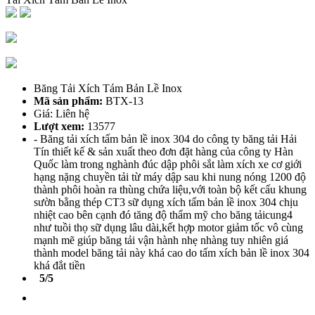
Băng Tải Xích Tám Bản Lề Inox
Mã sản phẩm:
BTX-13
Giá: Liên hệ
Lượt xem:
13577
- Băng tải xích tấm bản lề inox 304 do công ty băng tải Hải
Tín thiết kế & sản xuất theo đơn đặt hàng của công ty Hàn
Quốc làm trong nghành đúc dập phôi sắt làm xích xe cơ giới
hạng nặng chuyền tải từ máy dập sau khi nung nóng 1200 độ
thành phôi hoàn ra thùng chứa liệu,với toàn bộ kết cấu khung
sườn bằng thép CT3 sữ dụng xích tấm bản lề inox 304 chịu
nhiệt cao bên cạnh đó tăng độ thẩm mỹ cho băng tảicung4
như tuồi thọ sữ dụng lâu dài,kết hợp motor giảm tốc vô cùng
mạnh mẽ giúp băng tải vận hành nhẹ nhàng tuy nhiên giá
thành model băng tải này khá cao do tấm xích bản lề inox 304
khá đắt tiền
5/5