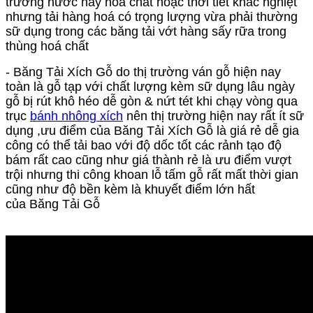
trường nước hay hoá chất hoặc thời tiết khắc nghiệt
nhưng tải hàng hoá có trọng lượng vừa phải thường
sữ dụng trong các băng tải vớt hàng sấy rữa trong
thùng hoá chất
-
Băng Tải Xích Gỗ do thị trường ván gỗ hiện nay
toàn là gỗ tạp với chất lượng kèm sữ dụng lâu ngày
gỗ bị rút khô héo dễ gòn & nứt tét khi chạy vòng qua
trục
bánh nhông xích
nên thị trường hiện nay rất ít sữ
dụng ,ưu điểm của Băng Tải Xích Gỗ là giá rẻ dễ gia
công có thể tải bao với độ dốc tốt các rảnh tạo độ
bám rất cao cũng như giá thành rẻ là ưu điểm vượt
trội nhưng thi công khoan lỗ tấm gỗ rất mất thời gian
cũng như độ bền kèm là khuyết điểm lớn hất
của
Băng Tải Gỗ