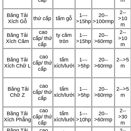
2--
Băng Tải
1---
20--
thứ cấp
tấm gỗ
>10
Xích Gỗ
>15hp
>100rmp
m
cao
2--
Băng Tải
ty căm
1---
20--
cấp/ thứ
>10
Xích Căm
tròn
>15hp
>60rmp
cấp
m
cao
Băng Tải
tấm
1---
20--
2-->5
cấp/ thứ
Xích Chữ L
xích/lưới
>5hp
>60rmp
m
cấp
cao
Băng Tải
tấm
1---
20--
2-->5
cấp/ thứ
Chữ Z
xích/lưới
>5hp
>60rmp
m
cấp
cao
2--
Băng Tải
tấm
1---
20--
cấp/ thứ
>30
Xích Phẳng
xích/lưới
>10hp
>60rmp
cấp
m
Băng Tải
cao
2--