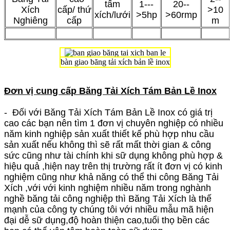
tấm
1---
20--
Xích
cấp/ thứ
>10
xích/lưới
>5hp
>60rmp
Nghiêng
cấp
m
bàn giao băng tải xích bản lề inox
Đơn vị cung cấp
Băng Tải Xích Tám Bản Lề Inox
- Đối với Băng Tải Xích Tám Bản Lề Inox có giá trị
cao các bạn nên tìm 1 đơn vị chuyên nghiệp có nhiều
năm kinh nghiệp sản xuất thiết kế phù hợp nhu cầu
sản xuất nếu không thì sẽ rất mất thời gian & công
sức cũng như tài chính khi sữ dụng không phù hợp &
hiệu quả ,hiện nay trên thị trường rất ít đơn vị có kinh
nghiệm cũng như khả năng có thể thi công Băng Tải
Xích ,với với kinh nghiệm nhiều năm trong nghành
nghề băng tải công nghiệp thì Băng Tải Xích là thế
mạnh của công ty chúng tôi với nhiều mẫu mã hiện
đại dễ sữ dụng,độ hoàn thiện cao,tuổi thọ bền các