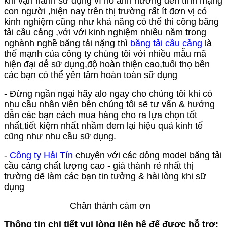
khi vận hành sữ dụng vì nó ảnh hưỡng đến tính mạng
con người ,hiện nay trên thị trường rất ít đơn vị có
kinh nghiệm cũng như khả năng có thể thi công băng
tải cầu cảng ,với với kinh nghiệm nhiều năm trong
nghành nghề băng tải nặng thì
băng tải cầu cảng
là
thế mạnh của công ty chúng tôi với nhiều mẫu mã
hiện đại dễ sữ dụng,độ hoàn thiện cao,tuổi thọ bền
các bạn có thể yên tâm hoàn toàn sữ dụng
- Đừng ngần ngại hãy alo ngay cho chúng tôi khi có
nhu cầu nhân viên bên chúng tôi sẽ tư vấn & hướng
dẫn các bạn cách mua hàng cho ra lựa chọn tốt
nhất,tiết kiệm nhất nhầm đem lại hiệu quả kinh tế
cũng như nhu cầu sữ dụng.
-
Công ty Hải Tín
chuyên với các dỏng model băng tải
cầu cảng chất lượng cao - giá thành rẻ nhất thị
trường dẽ làm các bạn tin tưởng & hài lòng khi sữ
dụng
Chân thành cám ơn
Thông tin chi tiết vui lòng liên hệ để được hỗ trợ: