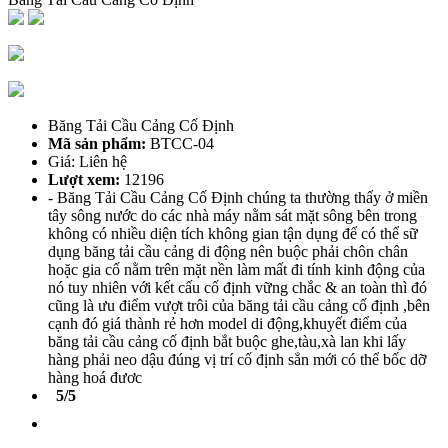
Băng Tải Cầu Cảng Cố Định
Mã sản phẩm:
BTCC-04
Giá: Liên hệ
Lượt xem:
12196
- Băng Tải Cầu Cảng Cố Định chúng ta thường thấy ở miền
tây sông nước do các nhà máy nằm sát mặt sông bên trong
không có nhiều diện tích không gian tận dụng để có thể sữ
dụng băng tải cầu cảng di động nên buộc phải chôn chân
hoặc gia cố nằm trên mặt nền làm mất đi tính kinh động của
nó tuy nhiên với kết cấu cố định vững chắc & an toàn thì đó
cũng là ưu điểm vượt trôi của băng tải cầu cảng cố định ,bên
cạnh đó giá thành rẻ hơn model di động,khuyết điểm của
băng tải cầu cảng cố định bắt buộc ghe,tàu,xà lan khi lấy
hàng phải neo dậu đúng vị trí cố định sẳn mới có thể bốc dỡ
hàng hoá đươc
5/5