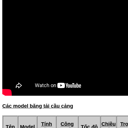
Các model băng tải cầu cảng
Tính
Công
Chiều
Tr
Tên
Model
Tốc độ