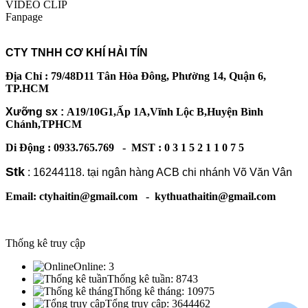
VIDEO CLIP
Fanpage
CTY TNHH CƠ KHÍ HẢI TÍN
Địa Chỉ : 79/48D11 Tân Hòa Đông, Phường 14, Quận 6,
TP.HCM
Xưỡng sx :
A19/10G1,Ấp 1A,Vĩnh Lộc B,Huyện Bình
Chánh,TPHCM
Di Động : 0933.765.769 - MST : 0 3 1 5 2 1 1 0 7 5
Stk
: 16244118. tại ngân hàng ACB chi nhánh Võ Văn Vân
Email: ctyhaitin@gmail.com - kythuathaitin@gmail.com
Thống kê truy cập
Online:
3
Thống kê tuần:
8743
Thống kê tháng:
10975
Tổng truy cập:
3644462