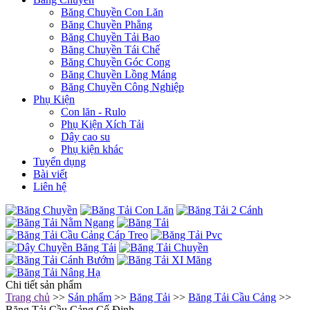
Băng Chuyền Con Lăn
Băng Chuyền Phẳng
Băng Chuyền Tải Bao
Băng Chuyền Tái Chế
Băng Chuyền Góc Cong
Băng Chuyền Lồng Máng
Băng Chuyền Công Nghiệp
Phụ Kiện
Con lăn - Rulo
Phụ Kiện Xích Tải
Dây cao su
Phụ kiện khác
Tuyển dụng
Bài viết
Liên hệ
Chi tiết sản phẩm
Trang chủ
>>
Sản phẩm
>>
Băng Tải
>>
Băng Tải Cầu Cảng
>>
Băng Tải Cầu Cảng Cố Định