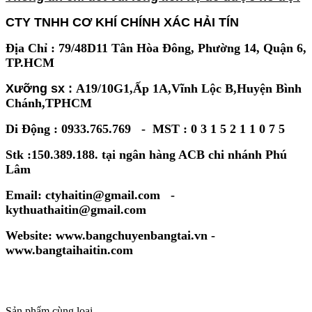
CTY TNHH CƠ KHÍ CHÍNH XÁC HẢI TÍN
Địa Chỉ : 79/48D11 Tân Hòa Đông, Phường 14, Quận 6,
TP.HCM
Xưỡng sx :
A19/10G1,Ấp 1A,Vĩnh Lộc B,Huyện Bình
Chánh,TPHCM
Di Động : 0933.765.769 - MST : 0 3 1 5 2 1 1 0 7 5
Stk :150.389.188. tại ngân hàng ACB chi nhánh Phú
Lâm
Email: ctyhaitin@gmail.com -
kythuathaitin@gmail.com
Website: www.bangchuyenbangtai.vn -
www.bangtaihaitin.com
Sản phẩm cùng loại