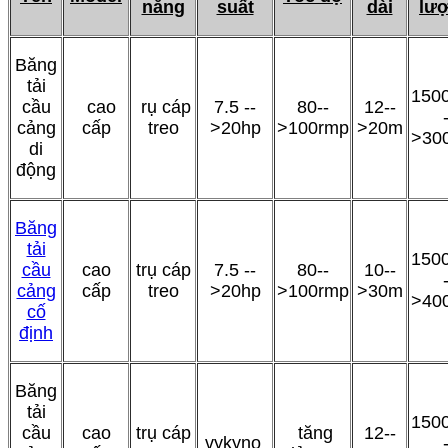
năng
suất
dài
lư
Băng
tải
1500
cầu
cao
rụ cáp
7.5 --
80--
12--
cảng
cấp
treo
>20hp
>100rmp
>20m
>30
di
động
Băng
tải
1500
cầu
cao
trụ cáp
7.5 --
80--
10--
cảng
cấp
treo
>20hp
>100rmp
>30m
>40
cố
định
Băng
tải
1500
cầu
cao
trụ cáp
tăng
12--
vykyno