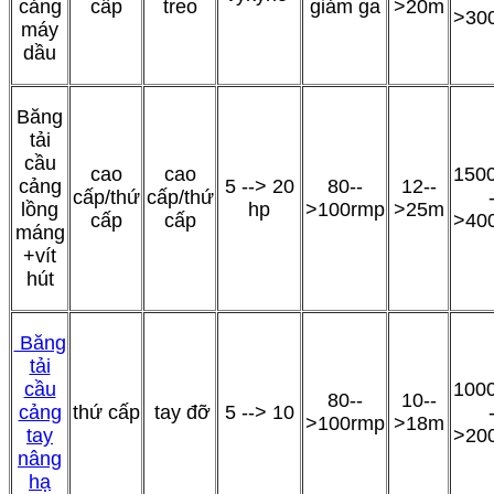
cảng
cấp
treo
giảm ga
>20m
>30
máy
dầu
Băng
tải
cầu
cao
cao
1500
cảng
5 --> 20
80--
12--
cấp/thứ
cấp/thứ
lồng
hp
>100rmp
>25m
cấp
cấp
>40
máng
+vít
hút
Băng
tải
cầu
1000
80--
10--
cảng
thứ cấp
tay đỡ
5 --> 10
>100rmp
>18m
tay
>20
nâng
hạ