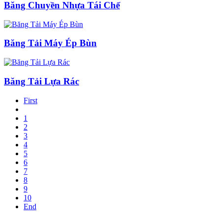
Băng Chuyền Nhựa Tái Chế
Băng Tải Máy Ép Bùn
Băng Tải Lựa Rác
First
1
2
3
4
5
6
7
8
9
10
End