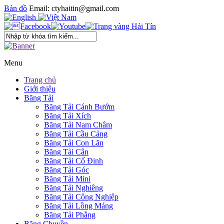
Bản đồ
Email: ctyhaitin@gmail.com
Menu
Trang chủ
Giới thiệu
Băng Tải
Băng Tải Cánh Bướm
Băng Tải Xích
Băng Tải Nam Châm
Băng Tải Cầu Cảng
Băng Tải Con Lăn
Băng Tải Cân
Băng Tải Cố Đinh
Băng Tải Góc
Băng Tải Mini
Băng Tải Nghiêng
Băng Tải Công Nghiệp
Băng Tải Lồng Máng
Băng Tải Phẳng
Băng Chuyền