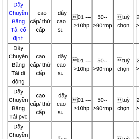
Dây
Chuyền
cao
dây
01 ---
50--
tuỳ
Băng
cấp/ thứ
cao
>10hp
>90rmp
chọn
Tải cố
cấp
su
định
Dây
Chuyền
cao
dây
01 ---
50--
tuỳ
Băng
cấp/ thứ
cao
>10hp
>90rmp
chọn
Tải di
cấp
su
động
Dây
cao
dây
Chuyền
01 ---
50--
tuỳ
cấp/ thứ
cao
Băng
>10hp
>90rmp
chọn
cấp
su
Tải pvc
Dây
Chuyền