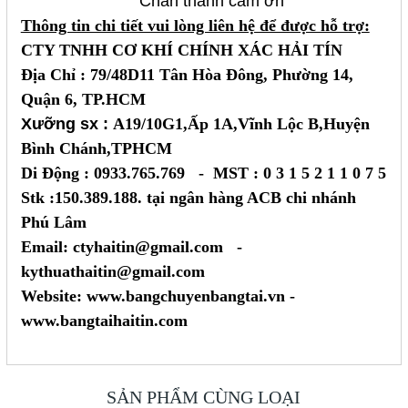
Chân thành cám ơn
Thông tin chi tiết vui lòng liên hệ để được hỗ trợ:
CTY TNHH CƠ KHÍ CHÍNH XÁC HẢI TÍN
Địa Chỉ : 79/48D11 Tân Hòa Đông, Phường 14,
Quận 6, TP.HCM
Xưỡng sx :
A19/10G1,Ấp 1A,Vĩnh Lộc B,Huyện
Bình Chánh,TPHCM
Di Động : 0933.765.769 - MST : 0 3 1 5 2 1 1 0 7 5
Stk :150.389.188. tại ngân hàng ACB chi nhánh
Phú Lâm
Email: ctyhaitin@gmail.com -
kythuathaitin@gmail.com
Website: www.bangchuyenbangtai.vn -
www.bangtaihaitin.com
SẢN PHẨM CÙNG LOẠI