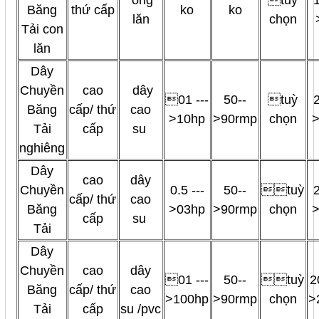
ống
tuỳ
Băng
thứ cấp
ko
ko
lăn
chọn
Tải con
lăn
Dây
Chuyền
cao
dây
01 ---
50--
tuỳ
Băng
cấp/ thứ
cao
>10hp
>90rmp
chọn
Tải
cấp
su
nghiêng
Dây
cao
dây
Chuyền
0.5 ---
50--
tuỳ
cấp/ thứ
cao
Băng
>03hp
>90rmp
chọn
cấp
su
Tải
Dây
Chuyền
cao
dây
01 ---
50--
tuỳ
2
Băng
cấp/ thứ
cao
>100hp
>90rmp
chọn
>
Tải
cấp
su /pvc