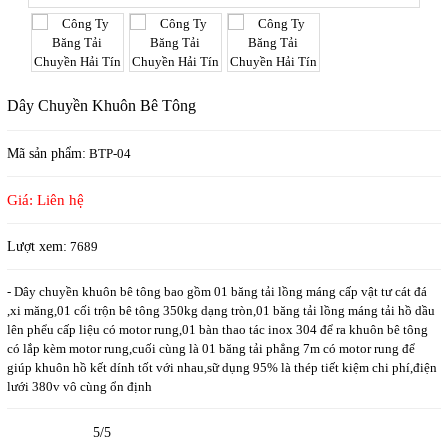
Dây Chuyền Khuôn Bê Tông
Mã sản phẩm:
BTP-04
Giá: Liên hệ
Lượt xem:
7689
- Dây chuyền khuôn bê tông bao gồm 01 băng tải lồng máng cấp vật tư cát đá
,xi măng,01 cối trộn bê tông 350kg dạng tròn,01 băng tải lồng máng tải hồ dầu
lên phểu cấp liệu có motor rung,01 bàn thao tác inox 304 để ra khuôn bê tông
có lắp kèm motor rung,cuối cùng là 01 băng tải phẳng 7m có motor rung để
giúp khuôn hồ kết dính tốt với nhau,sữ dụng 95% là thép tiết kiệm chi phí,điện
lưới 380v vô cùng ổn định
5/5