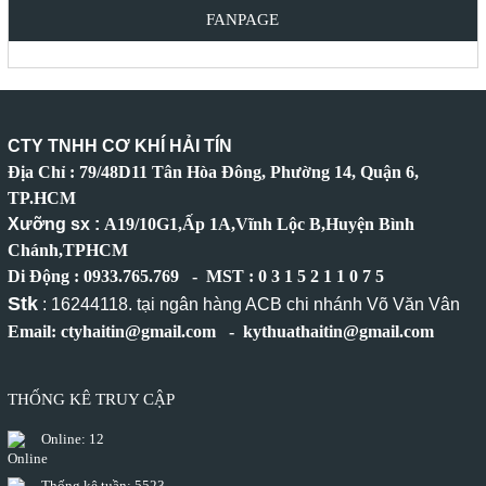
FANPAGE
CTY TNHH CƠ KHÍ HẢI TÍN
Địa Chỉ : 79/48D11 Tân Hòa Đông, Phường 14, Quận 6,
TP.HCM
Xưỡng sx :
A19/10G1,Ấp 1A,Vĩnh Lộc B,Huyện Bình
Chánh,TPHCM
Di Động : 0933.765.769 - MST : 0 3 1 5 2 1 1 0 7 5
Stk
: 16244118. tại ngân hàng ACB chi nhánh Võ Văn Vân
Email: ctyhaitin@gmail.com - kythuathaitin@gmail.com
THỐNG KÊ TRUY CẬP
Online:
12
Thống kê tuần:
5523