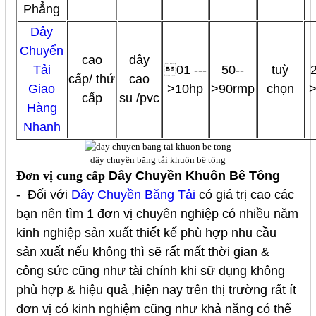
Phẳng
Dây
Chuyển
cao
dây
Tải
01 ---
50--
tuỳ
cấp/ thứ
cao
Giao
>10hp
>90rmp
chọn
cấp
su /pvc
Hàng
Nhanh
dây chuyền băng tải khuôn bê tông
Đơn vị cung cấp
Dây Chuyền Khuôn Bê Tông
- Đối với
Dây Chuyền Băng Tải
có giá trị cao các
bạn nên tìm 1 đơn vị chuyên nghiệp có nhiều năm
kinh nghiệp sản xuất thiết kế phù hợp nhu cầu
sản xuất nếu không thì sẽ rất mất thời gian &
công sức cũng như tài chính khi sữ dụng không
phù hợp & hiệu quả ,hiện nay trên thị trường rất ít
đơn vị có kinh nghiệm cũng như khả năng có thể