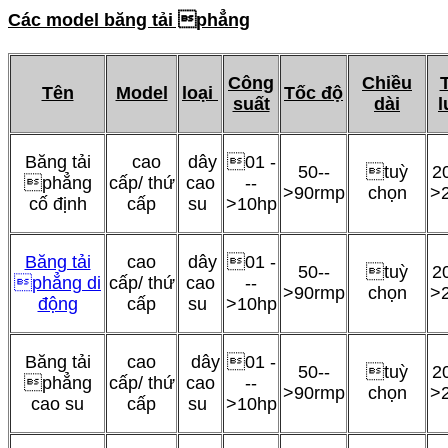
Các model b
ăng tải phẳng
Công
Chiều
Tên
Model
loại
Tốc độ
suất
dài
Băng tải
cao
dây
01 -
50--
tuỳ
20
phẳng
cấp/ thứ
cao
--
>90rmp
chọn
>
cố định
cấp
su
>10hp
Băng tải
cao
dây
01 -
50--
tuỳ
20
phẳng di
cấp/ thứ
cao
--
>90rmp
chọn
>
động
cấp
su
>10hp
Băng tải
cao
dây
01 -
50--
tuỳ
20
phẳng
cấp/ thứ
cao
--
>90rmp
chọn
>
cao su
cấp
su
>10hp