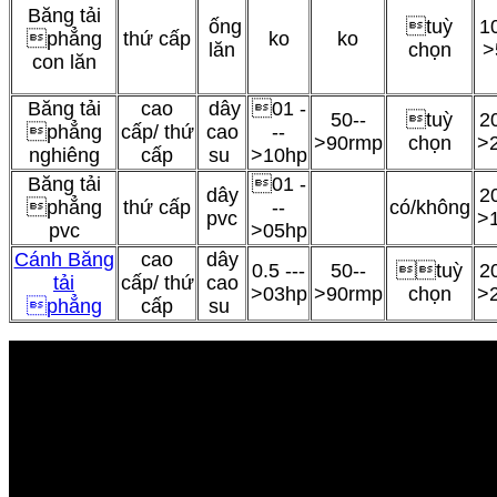
Băng tải
ống
tuỳ
10
phẳng
thứ cấp
ko
ko
lăn
chọn
>
con lăn
Băng tải
cao
dây
01 -
50--
tuỳ
20
phẳng
cấp/ thứ
cao
--
>90rmp
chọn
>
nghiêng
cấp
su
>10hp
Băng tải
01 -
dây
20
phẳng
thứ cấp
--
có/không
pvc
>
pvc
>05hp
Cánh Băng
cao
dây
0.5 ---
50--
tuỳ
20
tải
cấp/ thứ
cao
>03hp
>90rmp
chọn
>
phẳng
cấp
su