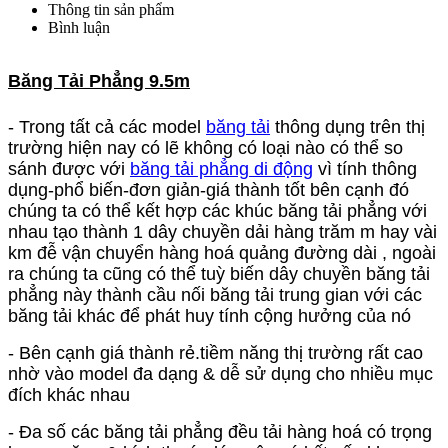
Thông tin sản phẩm
Bình luận
Băng Tải Phẳng 9.5m
- Trong tất cả các model
băng tải
thông dụng trên thị
trường hiện nay có lẽ không có loại nào có thể so
sánh được với
băng tải phẳng di động
vì tính thông
dụng-phổ biến-đơn giản-giá thành tốt bên cạnh đó
chúng ta có thể kết hợp các khúc băng tải phẳng với
nhau tạo thành 1 dây chuyền dải hàng trăm m hay vài
km đễ vận chuyển hàng hoá quảng đường dài , ngoài
ra chúng ta cũng có thể tuỳ biến dây chuyền băng tải
phẳng này thành cầu nối băng tải trung gian với các
băng tải khác để phát huy tính cộng hưởng của nó
- Bên cạnh giá thành rẻ.tiềm năng thị trường rất cao
nhờ vào model đa dạng & dễ sử dụng cho nhiều mục
đích khác nhau
- Đa số các băng tải phẳng đều tải hàng hoá có trọng