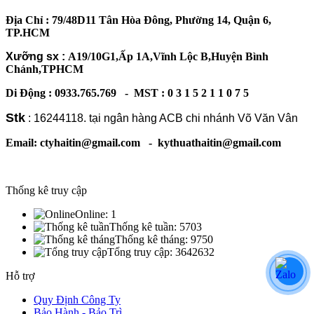
Địa Chỉ : 79/48D11 Tân Hòa Đông, Phường 14, Quận 6,
TP.HCM
Xưỡng sx :
A19/10G1,Ấp 1A,Vĩnh Lộc B,Huyện Bình
Chánh,TPHCM
Di Động : 0933.765.769 - MST : 0 3 1 5 2 1 1 0 7 5
Stk
: 16244118. tại ngân hàng ACB chi nhánh Võ Văn Vân
Email: ctyhaitin@gmail.com - kythuathaitin@gmail.com
Thống kê truy cập
Online:
1
Thống kê tuần:
5703
Thống kê tháng:
9750
Tổng truy cập:
3642632
Hỗ trợ
Quy Định Công Ty
Bảo Hành - Bảo Trì