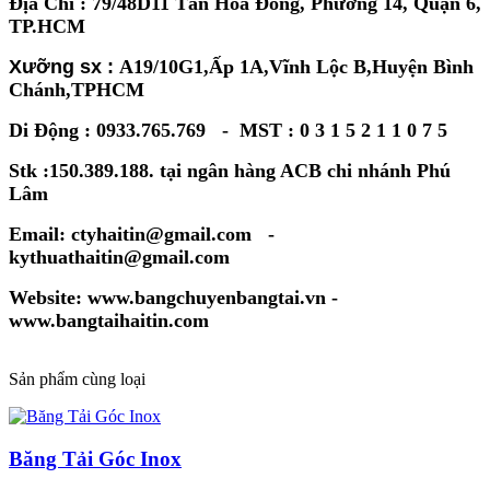
Địa Chỉ : 79/48D11 Tân Hòa Đông, Phường 14, Quận 6,
TP.HCM
Xưỡng sx :
A19/10G1,Ấp 1A,Vĩnh Lộc B,Huyện Bình
Chánh,TPHCM
Di Động : 0933.765.769 - MST : 0 3 1 5 2 1 1 0 7 5
Stk :150.389.188. tại ngân hàng ACB chi nhánh Phú
Lâm
Email: ctyhaitin@gmail.com -
kythuathaitin@gmail.com
Website: www.bangchuyenbangtai.vn -
www.bangtaihaitin.com
Sản phẩm cùng loại
Băng Tải Góc Inox