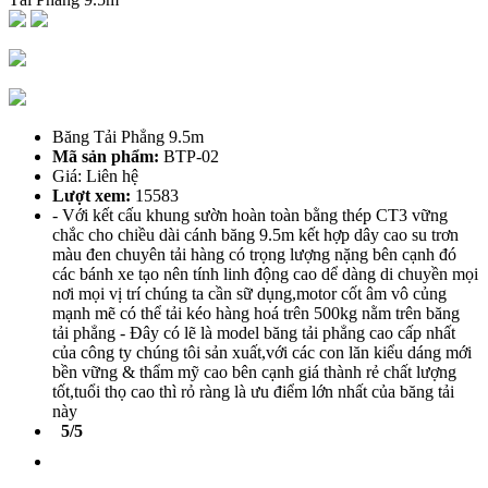
Băng Tải Phẳng 9.5m
Mã sản phẩm:
BTP-02
Giá: Liên hệ
Lượt xem:
15583
- Với kết cấu khung sườn hoàn toàn bằng thép CT3 vững
chắc cho chiều dài cánh băng 9.5m kết hợp dây cao su trơn
màu đen chuyên tải hàng có trọng lượng nặng bên cạnh đó
các bánh xe tạo nên tính linh động cao dể dàng di chuyền mọi
nơi mọi vị trí chúng ta cần sữ dụng,motor cốt âm vô củng
mạnh mẽ có thể tải kéo hàng hoá trên 500kg nằm trên băng
tải phẳng - Đây có lẽ là model băng tải phẳng cao cấp nhất
của công ty chúng tôi sản xuất,với các con lăn kiểu dáng mới
bền vững & thẩm mỹ cao bên cạnh giá thành rẻ chất lượng
tốt,tuổi thọ cao thì rỏ ràng là ưu điểm lớn nhất của băng tải
này
5/5