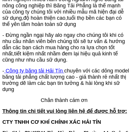
nông công nghiệp thì Băng Tải Phẳng là thế mạnh
của công ty chúng tôi với nhiều mẫu mã hiện đại dễ
sữ dụng,độ hoàn thiện cao,tuổi thọ bền các bạn có
thể yên tâm hoàn toàn sữ dụng
- Đừng ngần ngại hãy alo ngay cho chúng tôi khi có
nhu cầu nhân viên bên chúng tôi sẽ tư vấn & hướng
dẫn các bạn cách mua hàng cho ra lựa chọn tốt
nhất,tiết kiệm nhất nhầm đem lại hiệu quả kinh tế
cũng như nhu cầu sữ dụng.
-
Công ty băng tải Hải Tín
chuyên với các dỏng model
băng tải phẳng chất lượng cao - giá thành rẻ nhất thị
trường dẽ làm các bạn tin tưởng & hài lòng khi sữ
dụng
Chân thành cám ơn
Thông tin chi tiết vui lòng liên hệ để được hỗ trợ:
CTY TNHH CƠ KHÍ CHÍNH XÁC HẢI TÍN