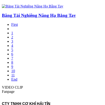
Băng Tải Nghiêng Nâng Hạ Bằng Tay
First
1
2
3
4
5
6
7
8
9
10
11
End
VIDEO CLIP
Fanpage
CTY TNHH CƠ KHÍ HẢI TÍN