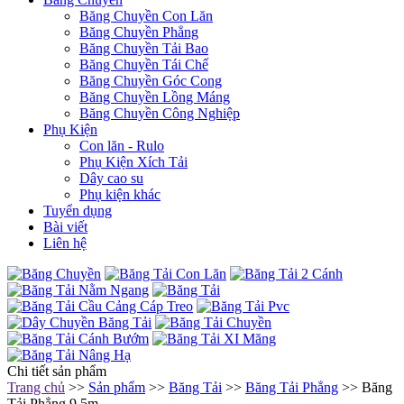
Băng Chuyền Con Lăn
Băng Chuyền Phẳng
Băng Chuyền Tải Bao
Băng Chuyền Tái Chế
Băng Chuyền Góc Cong
Băng Chuyền Lồng Máng
Băng Chuyền Công Nghiệp
Phụ Kiện
Con lăn - Rulo
Phụ Kiện Xích Tải
Dây cao su
Phụ kiện khác
Tuyển dụng
Bài viết
Liên hệ
Chi tiết sản phẩm
Trang chủ
>>
Sản phẩm
>>
Băng Tải
>>
Băng Tải Phẳng
>> Băng
Tải Phẳng 9.5m