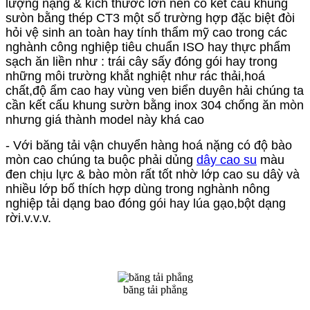
lượng nặng & kích thước lớn nên có kết cấu khung
sưòn bằng thép CT3 một số trường hợp đặc biệt đòi
hỏi vệ sinh an toàn hay tính thẩm mỹ cao trong các
nghành công nghiệp tiêu chuẩn ISO hay thực phẩm
sạch ăn liền như : trái cây sấy đóng gói hay trong
những môi trường khắt nghiệt như rác thải,hoá
chất,độ ẩm cao hay vùng ven biển duyên hải chúng ta
cần kết cấu khung sườn bằng inox 304 chống ăn mòn
nhưng giá thành model này khá cao
- Với băng tải vận chuyển hàng hoá nặng có độ bào
mòn cao chúng ta buộc phải dủng
dây cao su
màu
đen chịu lực & bào mòn rất tốt nhờ lớp cao su dâỳ và
nhiều lớp bố thích hợp dùng trong nghành nông
nghiệp tải dạng bao đóng gói hay lúa gạo,bột dạng
rời.v.v.v.
băng tải phẳng