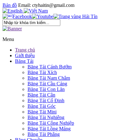
Bản đồ
Email: ctyhaitin@gmail.com
Menu
Trang chủ
Giới thiệu
Băng Tải
Băng Tải Cánh Bướm
Băng Tải Xích
Băng Tải Nam Châm
Băng Tải Cầu Cảng
Băng Tải Con Lăn
Băng Tải Cân
Băng Tải Cố Đinh
Băng Tải Góc
Băng Tải Mini
Băng Tải Nghiêng
Băng Tải Công Nghiệp
Băng Tải Lồng Máng
Băng Tải Phẳng
Băng Chuyền