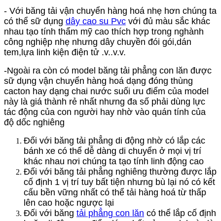
- Với băng tải vận chuyển hàng hoá nhẹ hơn chúng ta
có thể sữ dụng
dây cao su Pvc
với đủ màu sắc khác
nhau tạo tính thẩm mỹ cao thích hợp trong nghành
công nghiệp nhẹ nhưng dây chuyền đói gói,dán
tem,lựa linh kiện điện tử .v..v.v.
-Ngoài ra còn có model băng tải phẳng con lăn được
sữ dụng vận chuyển hàng hoá dạng đóng thùng
cacton hay dạng chai nước suối ưu điểm của model
này là giá thành rẻ nhất nhưng đa số phải dùng lực
tác động của con người hay nhờ vào quán tính của
độ dốc nghiêng
Đối với băng tải phẳng di động nhờ có lắp các
bánh xe có thể dễ dàng di chuyển ở mọi vị trí
khác nhau nơi chúng ta tạo tính linh động cao
Đối với băng tải phẳng nghiêng thường được lắp
cố định 1 vị trí tuy bất tiện nhưng bù lại nó có kết
cấu bền vững nhất có thể tải hàng hoá từ thấp
lên cao hoặc ngược lại
Đối với băng
tải phẳng con lăn
có thể lắp cố định