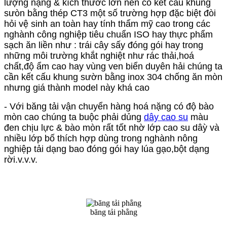
lượng nặng & kích thước lớn nên có kết cấu khung
sưòn bằng thép CT3 một số trường hợp đặc biệt đòi
hỏi vệ sinh an toàn hay tính thẩm mỹ cao trong các
nghành công nghiệp tiêu chuẩn ISO hay thực phẩm
sạch ăn liền như : trái cây sấy đóng gói hay trong
những môi trường khắt nghiệt như rác thải,hoá
chất,độ ẩm cao hay vùng ven biển duyên hải chúng ta
cần kết cấu khung sườn bằng inox 304 chống ăn mòn
nhưng giá thành model này khá cao
- Với băng tải vận chuyển hàng hoá nặng có độ bào
mòn cao chúng ta buộc phải dủng
dây cao su
màu
đen chịu lực & bào mòn rất tốt nhờ lớp cao su dâỳ và
nhiều lớp bố thích hợp dùng trong nghành nông
nghiệp tải dạng bao đóng gói hay lúa gạo,bột dạng
rời.v.v.v.
băng tải phẳng