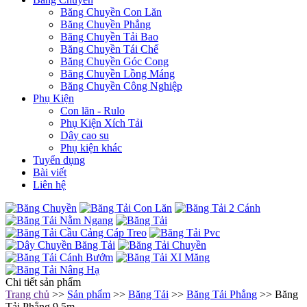
Băng Chuyền Con Lăn
Băng Chuyền Phẳng
Băng Chuyền Tải Bao
Băng Chuyền Tái Chế
Băng Chuyền Góc Cong
Băng Chuyền Lồng Máng
Băng Chuyền Công Nghiệp
Phụ Kiện
Con lăn - Rulo
Phụ Kiện Xích Tải
Dây cao su
Phụ kiện khác
Tuyển dụng
Bài viết
Liên hệ
Chi tiết sản phẩm
Trang chủ
>>
Sản phẩm
>>
Băng Tải
>>
Băng Tải Phẳng
>> Băng
Tải Phẳng 9.5m