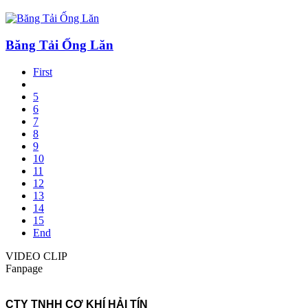
Băng Tải Ống Lăn
First
5
6
7
8
9
10
11
12
13
14
15
End
VIDEO CLIP
Fanpage
CTY TNHH CƠ KHÍ HẢI TÍN