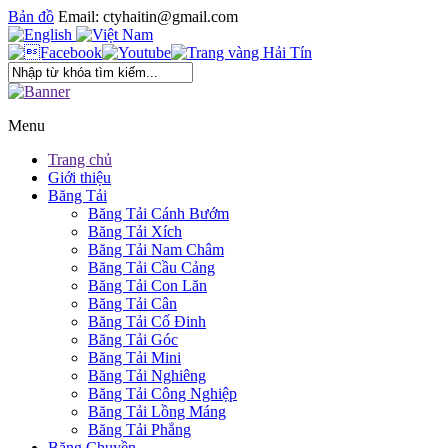
Bản đồ
Email: ctyhaitin@gmail.com
Menu
Trang chủ
Giới thiệu
Băng Tải
Băng Tải Cánh Bướm
Băng Tải Xích
Băng Tải Nam Châm
Băng Tải Cầu Cảng
Băng Tải Con Lăn
Băng Tải Cân
Băng Tải Cố Đinh
Băng Tải Góc
Băng Tải Mini
Băng Tải Nghiêng
Băng Tải Công Nghiệp
Băng Tải Lồng Máng
Băng Tải Phẳng
Băng Chuyền