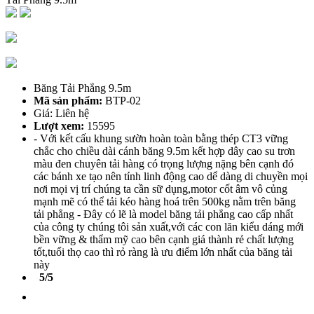
Băng Tải Phẳng 9.5m
Mã sản phẩm:
BTP-02
Giá: Liên hệ
Lượt xem:
15595
- Với kết cấu khung sườn hoàn toàn bằng thép CT3 vững
chắc cho chiều dài cánh băng 9.5m kết hợp dây cao su trơn
màu đen chuyên tải hàng có trọng lượng nặng bên cạnh đó
các bánh xe tạo nên tính linh động cao dể dàng di chuyền mọi
nơi mọi vị trí chúng ta cần sữ dụng,motor cốt âm vô củng
mạnh mẽ có thể tải kéo hàng hoá trên 500kg nằm trên băng
tải phẳng - Đây có lẽ là model băng tải phẳng cao cấp nhất
của công ty chúng tôi sản xuất,với các con lăn kiểu dáng mới
bền vững & thẩm mỹ cao bên cạnh giá thành rẻ chất lượng
tốt,tuổi thọ cao thì rỏ ràng là ưu điểm lớn nhất của băng tải
này
5/5