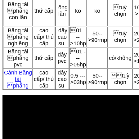
Băng tải
ống
tuỳ
10
phẳng
thứ cấp
ko
ko
lăn
chọn
>
con lăn
Băng tải
cao
dây
01 -
50--
tuỳ
20
phẳng
cấp/ thứ
cao
--
>90rmp
chọn
>
nghiêng
cấp
su
>10hp
Băng tải
01 -
dây
20
phẳng
thứ cấp
--
có/không
pvc
>
pvc
>05hp
Cánh Băng
cao
dây
0.5 ---
50--
tuỳ
20
tải
cấp/ thứ
cao
>03hp
>90rmp
chọn
>
phẳng
cấp
su