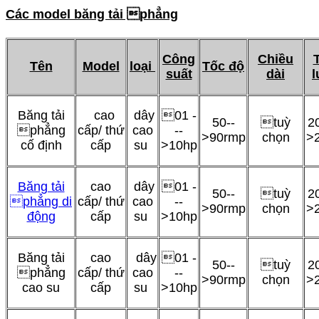
Các model b
ăng tải phẳng
Công
Chiều
Tên
Model
loại
Tốc độ
suất
dài
Băng tải
cao
dây
01 -
50--
tuỳ
20
phẳng
cấp/ thứ
cao
--
>90rmp
chọn
>
cố định
cấp
su
>10hp
Băng tải
cao
dây
01 -
50--
tuỳ
20
phẳng di
cấp/ thứ
cao
--
>90rmp
chọn
>
động
cấp
su
>10hp
Băng tải
cao
dây
01 -
50--
tuỳ
20
phẳng
cấp/ thứ
cao
--
>90rmp
chọn
>
cao su
cấp
su
>10hp