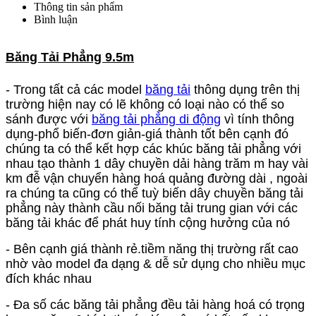
Thông tin sản phẩm
Bình luận
Băng Tải Phẳng 9.5m
- Trong tất cả các model
băng tải
thông dụng trên thị
trường hiện nay có lẽ không có loại nào có thể so
sánh được với
băng tải phẳng di động
vì tính thông
dụng-phổ biến-đơn giản-giá thành tốt bên cạnh đó
chúng ta có thể kết hợp các khúc băng tải phẳng với
nhau tạo thành 1 dây chuyền dải hàng trăm m hay vài
km đễ vận chuyển hàng hoá quảng đường dài , ngoài
ra chúng ta cũng có thể tuỳ biến dây chuyền băng tải
phẳng này thành cầu nối băng tải trung gian với các
băng tải khác để phát huy tính cộng hưởng của nó
- Bên cạnh giá thành rẻ.tiềm năng thị trường rất cao
nhờ vào model đa dạng & dễ sử dụng cho nhiều mục
đích khác nhau
- Đa số các băng tải phẳng đều tải hàng hoá có trọng