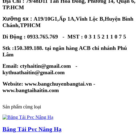
Địa Chỉ : 79/48D11 Tân Hòa Đông, Phường 14, Quận 6,
TP.HCM
Xưỡng sx :
A19/10G1,Ấp 1A,Vĩnh Lộc B,Huyện Bình
Chánh,TPHCM
Di Động : 0933.765.769 - MST : 0 3 1 5 2 1 1 0 7 5
Stk :150.389.188. tại ngân hàng ACB chi nhánh Phú
Lâm
Email: ctyhaitin@gmail.com -
kythuathaitin@gmail.com
Website: www.bangchuyenbangtai.vn -
www.bangtaihaitin.com
Sản phẩm cùng loại
Băng Tải Pvc Nâng Hạ