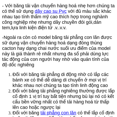
- Với băng tải vận chuyển hàng hoá nhẹ hơn chúng ta
có thể sữ dụng
dây cao su Pvc
với đủ màu sắc khác
nhau tạo tính thẩm mỹ cao thích hợp trong nghành
công nghiệp nhẹ nhưng dây chuyền đói gói,dán
tem,lựa linh kiện điện tử .v..v.v.
-Ngoài ra còn có model băng tải phẳng con lăn được
sữ dụng vận chuyển hàng hoá dạng đóng thùng
cacton hay dạng chai nước suối ưu điểm của model
này là giá thành rẻ nhất nhưng đa số phải dùng lực
tác động của con người hay nhờ vào quán tính của
độ dốc nghiêng
Đối với băng tải phẳng di động nhờ có lắp các
bánh xe có thể dễ dàng di chuyển ở mọi vị trí
khác nhau nơi chúng ta tạo tính linh động cao
Đối với băng tải phẳng nghiêng thường được lắp
cố định 1 vị trí tuy bất tiện nhưng bù lại nó có kết
cấu bền vững nhất có thể tải hàng hoá từ thấp
lên cao hoặc ngược lại
Đối với băng
tải phẳng con lăn
có thể lắp cố định