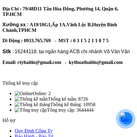
Địa Chỉ : 79/48D11 Tân Hòa Đông, Phường 14, Quận 6,
TP.HCM
Xưỡng sx :
A19/10G1,Ấp 1A,Vĩnh Lộc B,Huyện Bình
Chánh,TPHCM
Di Động : 0933.765.769 - MST : 0 3 1 5 2 1 1 0 7 5
Stk
: 16244118. tại ngân hàng ACB chi nhánh Võ Văn Vân
Email: ctyhaitin@gmail.com - kythuathaitin@gmail.com
Thống kê truy cập
Online:
2
Thống kê tuần:
8726
Thống kê tháng:
10958
Tổng truy cập:
3644444
Hỗ trợ
Quy Định Công Ty
Bảo Hành - Bảo Trì