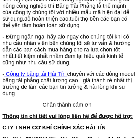
nông công nghiệp thì Băng Tải Phẳng là thế mạnh
của công ty chúng tôi với nhiều mẫu mã hiện đại dễ
sữ dụng,độ hoàn thiện cao,tuổi thọ bền các bạn có
thể yên tâm hoàn toàn sữ dụng
- Đừng ngần ngại hãy alo ngay cho chúng tôi khi có
nhu cầu nhân viên bên chúng tôi sẽ tư vấn & hướng
dẫn các bạn cách mua hàng cho ra lựa chọn tốt
nhất,tiết kiệm nhất nhầm đem lại hiệu quả kinh tế
cũng như nhu cầu sữ dụng.
-
Công ty băng tải Hải Tín
chuyên với các dỏng model
băng tải phẳng chất lượng cao - giá thành rẻ nhất thị
trường dẽ làm các bạn tin tưởng & hài lòng khi sữ
dụng
Chân thành cám ơn
Thông tin chi tiết vui lòng liên hệ để được hỗ trợ:
CTY TNHH CƠ KHÍ CHÍNH XÁC HẢI TÍN