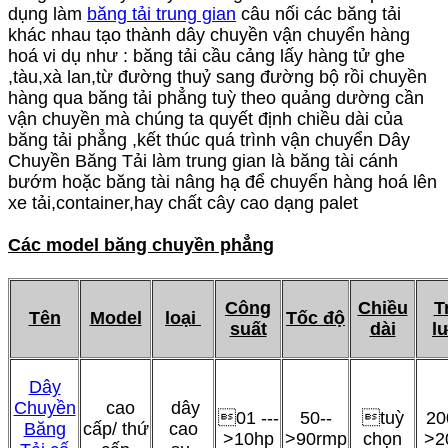
dụng làm
băng tải trung gian
câu nối các băng tải
khác nhau tạo thành dây chuyền vận chuyển hàng
hoá vi dụ như : băng tải cầu cảng lấy hàng tử ghe
,tàu,xà lan,từ đường thuỷ sang đường bộ rồi chuyền
hàng qua băng tải phẳng tuỳ theo quảng dường cần
vận chuyền mà chúng ta quyết định chiều dài của
băng tải phẳng ,kết thúc quá trình vận chuyển
Dây
Chuyền Băng Tải
làm trung gian là băng tài cánh
bướm hoặc băng tài nâng hạ để chuyển hàng hoá lên
xe tải,container,hay chất cây cao dạng palet
Các model băng chuyền phẳng
Công
Chiều
T
Tên
Model
loại
Tốc độ
suất
dài
l
Dây
Chuyền
cao
dây
01 ---
50--
tuỳ
20
Băng
cấp/ thứ
cao
>10hp
>90rmp
chọn
>2