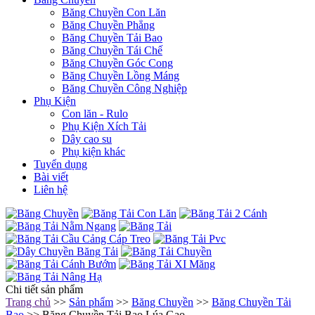
Băng Chuyền Con Lăn
Băng Chuyền Phẳng
Băng Chuyền Tải Bao
Băng Chuyền Tái Chế
Băng Chuyền Góc Cong
Băng Chuyền Lồng Máng
Băng Chuyền Công Nghiệp
Phụ Kiện
Con lăn - Rulo
Phụ Kiện Xích Tải
Dây cao su
Phụ kiện khác
Tuyển dụng
Bài viết
Liên hệ
Chi tiết sản phẩm
Trang chủ
>>
Sản phẩm
>>
Băng Chuyền
>>
Băng Chuyền Tải
Bao
>> Băng Chuyền Tải Bao Lúa Gạo