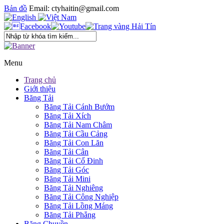
Bản đồ
Email: ctyhaitin@gmail.com
Menu
Trang chủ
Giới thiệu
Băng Tải
Băng Tải Cánh Bướm
Băng Tải Xích
Băng Tải Nam Châm
Băng Tải Cầu Cảng
Băng Tải Con Lăn
Băng Tải Cân
Băng Tải Cố Đinh
Băng Tải Góc
Băng Tải Mini
Băng Tải Nghiêng
Băng Tải Công Nghiệp
Băng Tải Lồng Máng
Băng Tải Phẳng
Băng Chuyền