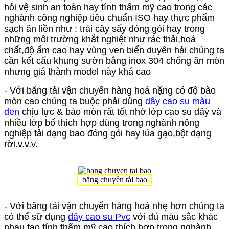
hỏi vệ sinh an toàn hay tính thẩm mỹ cao trong các
nghành công nghiệp tiêu chuẩn ISO hay thực phẩm
sạch ăn liền như : trái cây sấy đóng gói hay trong
những môi trường khắt nghiệt như rác thải,hoá
chất,độ ẩm cao hay vùng ven biển duyên hải chúng ta
cần kết cấu khung sườn bằng inox 304 chống ăn mòn
nhưng giá thành model này khá cao
- Với băng tải vận chuyển hàng hoá nặng có độ bào
mòn cao chúng ta buộc phải dủng
dây cao su
màu
đen
chịu lực & bào mòn rất tốt nhờ lớp cao su dâỳ và
nhiều lớp bố thích hợp dùng trong nghành nông
nghiệp tải dạng bao đóng gói hay lúa gạo,bột dạng
rời.v.v.v.
băng chuyền tải bao
- Với băng tải vận chuyển hàng hoá nhẹ hơn chúng ta
có thể sữ dụng
dây cao su Pvc
với đủ màu sắc khác
nhau tạo tính thẩm mỹ cao thích hợp trong nghành