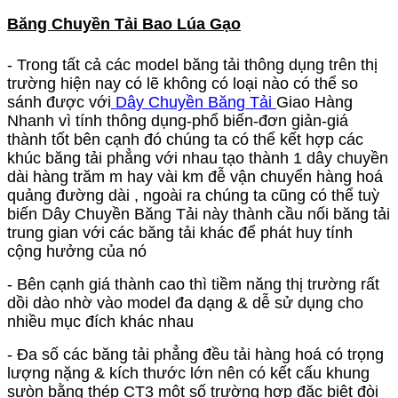
Băng Chuyền Tải Bao Lúa Gạo
- Trong tất cả các model băng tải thông dụng trên thị
trường hiện nay có lẽ không có loại nào có thể so
sánh được với
Dây Chuyền Băng Tải
Giao Hàng
Nhanh vì tính thông dụng-phổ biến-đơn giản-giá
thành tốt bên cạnh đó chúng ta có thể kết hợp các
khúc băng tải phẳng với nhau tạo thành 1 dây chuyền
dài hàng trăm m hay vài km đễ vận chuyển hàng hoá
quảng đường dài , ngoài ra chúng ta cũng có thể tuỳ
biến
Dây Chuyền Băng Tải
này thành cầu nối băng tải
trung gian với các băng tải khác để phát huy tính
cộng hưởng của nó
- Bên cạnh giá thành cao thì tiềm năng thị trường rất
dồi dào nhờ vào model đa dạng & dễ sử dụng cho
nhiều mục đích khác nhau
- Đa số các băng tải phẳng đều tải hàng hoá có trọng
lượng nặng & kích thước lớn nên có kết cấu khung
sưòn bằng thép CT3 một số trường hợp đặc biệt đòi