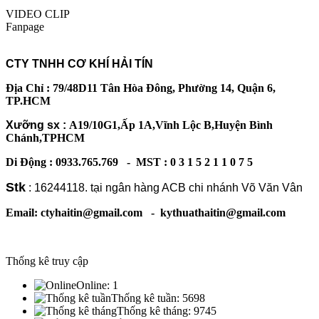
VIDEO CLIP
Fanpage
CTY TNHH CƠ KHÍ HẢI TÍN
Địa Chỉ : 79/48D11 Tân Hòa Đông, Phường 14, Quận 6,
TP.HCM
Xưỡng sx :
A19/10G1,Ấp 1A,Vĩnh Lộc B,Huyện Bình
Chánh,TPHCM
Di Động : 0933.765.769 - MST : 0 3 1 5 2 1 1 0 7 5
Stk
: 16244118. tại ngân hàng ACB chi nhánh Võ Văn Vân
Email: ctyhaitin@gmail.com - kythuathaitin@gmail.com
Thống kê truy cập
Online:
1
Thống kê tuần:
5698
Thống kê tháng:
9745