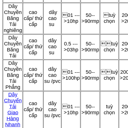
Dây
Chuyền
cao
dây
01 ---
50--
tuỳ
20
Băng
cấp/ thứ
cao
>10hp
>90rmp
chọn
>2
Tải
cấp
su
nghiêng
Dây
cao
dây
Chuyền
0.5 ---
50--
tuỳ
20
cấp/ thứ
cao
Băng
>03hp
>90rmp
chọn
>2
cấp
su
Tải
Dây
Chuyền
cao
dây
01 ---
50--
tuỳ
200
Băng
cấp/ thứ
cao
>100hp
>90rmp
chọn
>2
Tải
cấp
su /pvc
Phẳng
Dây
Chuyển
cao
dây
Tải
01 ---
50--
tuỳ
20
cấp/ thứ
cao
Giao
>10hp
>90rmp
chọn
>2
cấp
su /pvc
Hàng
Nhanh