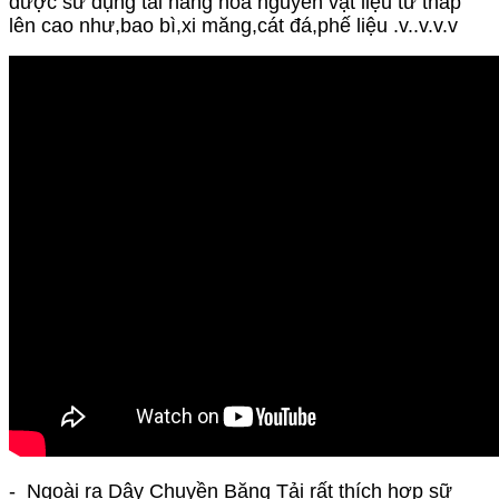
được sữ dụng tải hàng hoá nguyên vật liệu từ thấp
lên cao như,bao bì,xi măng,cát đá,phế liệu .v..v.v.v
- Ngoài ra
Dây Chuyền Băng Tải
rất thích hơp sữ