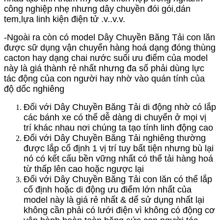
công nghiệp nhẹ nhưng dây chuyền đói gói,dán
tem,lựa linh kiện điện tử .v..v.v.
-Ngoài ra còn có model
Dây Chuyền Băng Tải
con lăn
được sữ dụng vận chuyển hàng hoá dạng đóng thùng
cacton hay dạng chai nước suối ưu điểm của model
này là giá thành rẻ nhất nhưng đa số phải dùng lực
tác động của con người hay nhờ vào quán tính của
độ dốc nghiêng
Đối với
Dây Chuyền Băng Tải
di động nhờ có lắp
các bánh xe có thể dễ dàng di chuyển ở mọi vị
trí khác nhau nơi chúng ta tạo tính linh động cao
Đối với
Dây Chuyền Băng Tải
nghiêng thường
được lắp cố định 1 vị trí tuy bất tiện nhưng bù lại
nó có kết cấu bền vững nhất có thể tải hàng hoá
từ thấp lên cao hoặc ngược lại
Đối với
Dây Chuyền Băng Tải con lăn
có thể lắp
cố định hoặc di động ưu điểm lớn nhất của
model này là giá rẻ nhất & dể sử dụng nhất lại
không cần phải có lưới điện vì không có động cơ