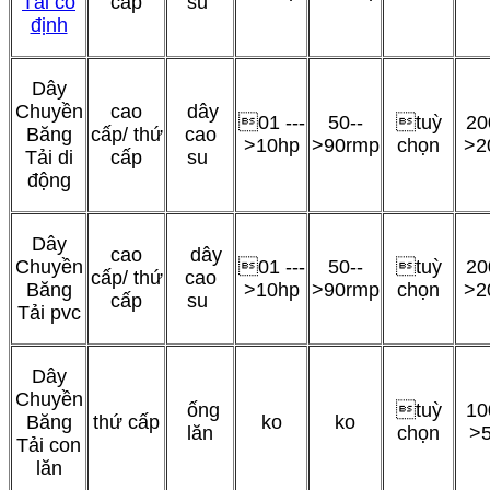
Tải cố
cấp
su
định
Dây
Chuyền
cao
dây
01 ---
50--
tuỳ
20
Băng
cấp/ thứ
cao
>10hp
>90rmp
chọn
>2
Tải di
cấp
su
động
Dây
cao
dây
Chuyền
01 ---
50--
tuỳ
20
cấp/ thứ
cao
Băng
>10hp
>90rmp
chọn
>2
cấp
su
Tải pvc
Dây
Chuyền
ống
tuỳ
10
Băng
thứ cấp
ko
ko
lăn
chọn
>
Tải con
lăn