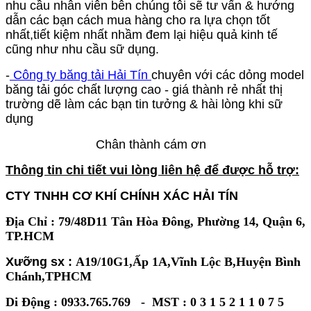
nhu cầu nhân viên bên chúng tôi sẽ tư vấn & hướng
dẫn các bạn cách mua hàng cho ra lựa chọn tốt
nhất,tiết kiệm nhất nhầm đem lại hiệu quả kinh tế
cũng như nhu cầu sữ dụng.
-
Công ty băng tải Hải Tín
chuyên với các dỏng model
băng tải góc chất lượng cao - giá thành rẻ nhất thị
trường dẽ làm các bạn tin tưởng & hài lòng khi sữ
dụng
Chân thành cám ơn
Thông tin chi tiết vui lòng liên hệ để được hỗ trợ:
CTY TNHH CƠ KHÍ CHÍNH XÁC HẢI TÍN
Địa Chỉ : 79/48D11 Tân Hòa Đông, Phường 14, Quận 6,
TP.HCM
Xưỡng sx :
A19/10G1,Ấp 1A,Vĩnh Lộc B,Huyện Bình
Chánh,TPHCM
Di Động : 0933.765.769 - MST : 0 3 1 5 2 1 1 0 7 5