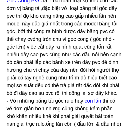
Góc Cong PVC
là 1 bài toán thật sự khó cho các
đơn vị băng tải,đặc biệt với loại băng tải góc dây
pvc thì độ khó càng nâng cao gấp nhiều lần nên
model này đắc giá nhất trong các model băng tải
góc ,bởi thi công ra hình được dây băng pvc có
thể chạy cvòng tròn chu vi góc cong ( góc nhỏ -
góc lớn) việc cắt dây ra hính quạt cũng tốn rất
nhiều dây cao pvc cũng như các đầu nối bên cạnh
đó cần phải lắp các bánh xe trên dây pvc để dịnh
hướng chu vi chạy của dây nên đòi hỏi người thợ
phải có tay nghề cũng như trình độ hiểu biết cao
mọi sơ suất đều có thề trà giá rất đắc đôi khi phải
bỏ đi dây cao su pvc rồi thi công lại sợ dây khác.
- Với những băng tải góc rulo hay
con lăn
thì có
vẽ đơn giản hơn nhưng cũng không kém phần
khó khăn nhiêu khê khi phải giải quyết bài toán
nan giải trục rulo,ống lăn côn ( đầu lớn & dầu nhỏ)