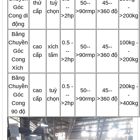
thứ
tuỳ
50--
45--
Góc
--
-
cấp
chọn
>90rmp
>360 độ
Cong di
>2hp
>200kg
động
Băng
Chuyền
0.5 -
100kg -
cao
xích
50--
45--
Góc
--
-
cấp
tấm
>90rmp
>360 độ
Cong
>2hp
>200kg
Xích
Băng
Chuyền
0.5 -
200kg -
cao
tuỳ
50--
45--
Góc
--
-
cấp
chọn
>90rmp
>360 độ
Cong
>2hp
>400kg
90 độ