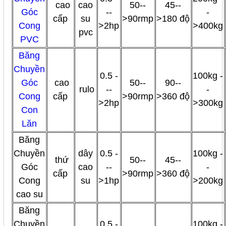
cao
cao
50--
45--
Góc
--
-
cấp
su
>90rmp
>180 độ
Cong
>2hp
>400kg
pvc
PVC
Băng
Chuyền
0.5 -
100kg -
Góc
cao
50--
90--
rulo
--
-
Cong
cấp
>90rmp
>360 độ
>2hp
>300kg
Con
Lăn
Băng
Chuyền
dây
0.5 -
100kg -
thứ
50--
45--
Góc
cao
--
-
cấp
>90rmp
>360 độ
Cong
su
>1hp
>200kg
cao su
Băng
Chuyền
0.5 -
100kg -