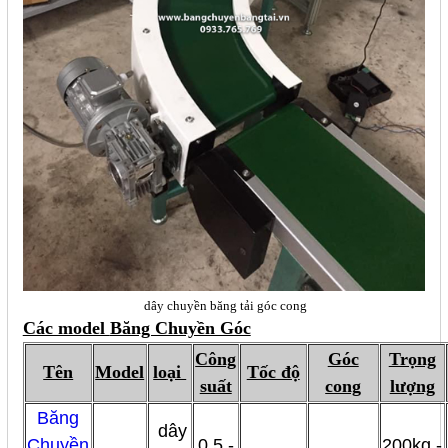
dây chuyền băng tải góc cong
Các model
Băng Chuyền Góc
Công
Góc
Trọng
Tên
Model
loại
Tốc độ
suất
cong
lượng
Băng
dây
Chuyền
0.5 -
200kg -