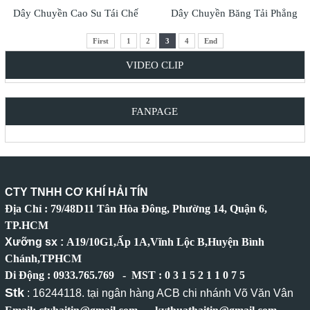
Dây Chuyền Cao Su Tái Chế
Dây Chuyền Băng Tải Phẳng
First
1
2
3
4
End
VIDEO CLIP
FANPAGE
CTY TNHH CƠ KHÍ HẢI TÍN
Địa Chỉ : 79/48D11 Tân Hòa Đông, Phường 14, Quận 6,
TP.HCM
Xưỡng sx :
A19/10G1,Ấp 1A,Vĩnh Lộc B,Huyện Bình
Chánh,TPHCM
Di Động : 0933.765.769 - MST : 0 3 1 5 2 1 1 0 7 5
Stk
: 16244118. tại ngân hàng ACB chi nhánh Võ Văn Vân