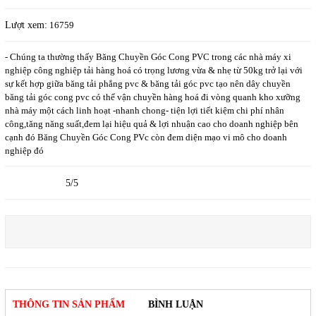
Lượt xem:
16759
- Chúng ta thường thấy Băng Chuyền Góc Cong PVC trong các nhà máy xi
nghiệp công nghiệp tải hàng hoá có trọng lương vừa & nhẹ từ 50kg trở lại với
sự kết hợp giữa băng tải phẳng pvc & băng tải góc pvc tạo nên dây chuyền
băng tải góc cong pvc có thể vận chuyền hàng hoá đi vòng quanh kho xưỡng
nhà máy một cách linh hoạt -nhanh chong- tiện lợi tiết kiệm chi phí nhân
công,tăng năng suất,đem lại hiệu quả & lợi nhuận cao cho doanh nghiệp bên
cạnh đó Băng Chuyền Góc Cong PVc còn đem diện mạo vi mô cho doanh
nghiệp đó
5/5
THÔNG TIN SẢN PHẨM
BÌNH LUẬN