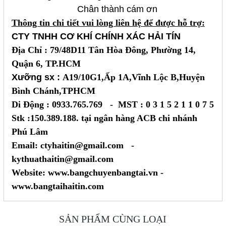
Chân thành cám ơn
Thông tin chi tiết vui lòng liên hệ để được hỗ trợ:
CTY TNHH CƠ KHÍ CHÍNH XÁC HẢI TÍN
Địa Chỉ : 79/48D11 Tân Hòa Đông, Phường 14,
Quận 6, TP.HCM
Xưỡng sx :
A19/10G1,Ấp 1A,Vĩnh Lộc B,Huyện
Bình Chánh,TPHCM
Di Động : 0933.765.769 - MST : 0 3 1 5 2 1 1 0 7 5
Stk :150.389.188. tại ngân hàng ACB chi nhánh
Phú Lâm
Email: ctyhaitin@gmail.com -
kythuathaitin@gmail.com
Website: www.bangchuyenbangtai.vn -
www.bangtaihaitin.com
SẢN PHẨM CÙNG LOẠI