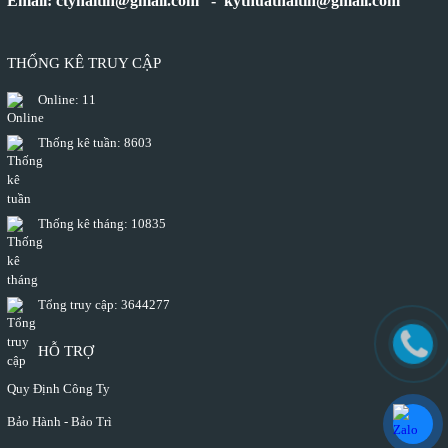
Email: ctyhaitin@gmail.com - kythuathaitin@gmail.com
THỐNG KÊ TRUY CẬP
Online:
11
Thống kê tuần:
8603
Thống kê tháng:
10835
Tổng truy cập:
3644277
HỖ TRỢ
Quy Định Công Ty
Bảo Hành - Bảo Trì